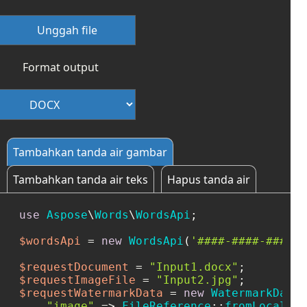
Unggah file
Format output
Tambahkan tanda air gambar
Tambahkan tanda air teks
Hapus tanda air
use
Aspose
\
Words
\
WordsApi
;

$wordsApi
 = 
new
WordsApi
(
'####-####-####-#
$requestDocument
 = 
"Input1.docx"
$requestImageFile
 = 
"Input2.jpg"
$requestWatermarkData
 = 
new
WatermarkDataI
"image"
 => 
FileReference
::
fromLocalFil