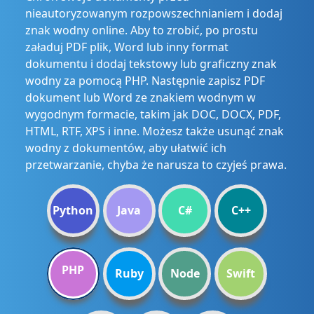
nieautoryzowanym rozpowszechnianiem i dodaj
znak wodny online. Aby to zrobić, po prostu
załaduj PDF plik, Word lub inny format
dokumentu i dodaj tekstowy lub graficzny znak
wodny za pomocą PHP. Następnie zapisz PDF
dokument lub Word ze znakiem wodnym w
wygodnym formacie, takim jak DOC, DOCX, PDF,
HTML, RTF, XPS i inne. Możesz także usunąć znak
wodny z dokumentów, aby ułatwić ich
przetwarzanie, chyba że narusza to czyjeś prawa.
Python
Java
C#
C++
PHP
Ruby
Node
Swift