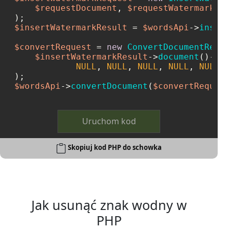
$requestDocument
, 
$requestWatermarkDat
$insertWatermarkResult
 = 
$wordsApi
->
insert
$convertRequest
 = 
new
ConvertDocumentReque
$insertWatermarkResult
->
document
()->
va
NULL
, 
NULL
, 
NULL
, 
NULL
, 
NULL
, 
$wordsApi
->
convertDocument
(
$convertRequest
Uruchom kod
Skopiuj kod PHP do schowka
Jak usunąć znak wodny w
PHP