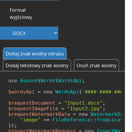
Format
wyjściowy
Dodaj znak wodny obrazu
Dodaj tekstowy znak wodny
Usuń znak wodny
use
Aspose
\
Words
\
WordsApi
;

$wordsApi
 = 
new
WordsApi
(
'####-####-####-#
$requestDocument
 = 
"Input1.docx"
$requestImageFile
 = 
"Input2.jpg"
$requestWatermarkData
 = 
new
WatermarkDataI
"image"
 => 
FileReference
::
fromLocalFil
$insertWatermarkRequest
 = 
new
InsertWaterm