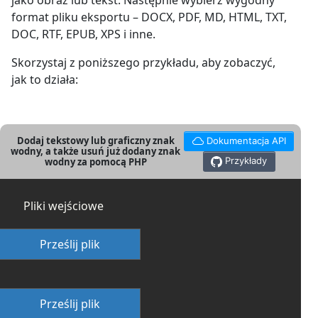
jako obraz lub tekst. Następnie wybierz wygodny
format pliku eksportu – DOCX, PDF, MD, HTML, TXT,
DOC, RTF, EPUB, XPS i inne.
Skorzystaj z poniższego przykładu, aby zobaczyć,
jak to działa:
Dodaj tekstowy lub graficzny znak
Dokumentacja API
wodny, a także usuń już dodany znak
Przykłady
wodny za pomocą PHP
Pliki wejściowe
Prześlij plik
Prześlij plik