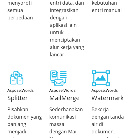
menyoroti
entri data, dan
kebutuhan
semua
integrasikan
entri manual
perbedaan
dengan
aplikasi lain
untuk
menciptakan
alur kerja yang
lancar
Aspose.Words
Aspose.Words
Aspose.Words
Splitter
MailMerge
Watermark
Pisahkan
Sederhanakan
Bekerja
dokumen yang
komunikasi
dengan tanda
panjang
massal
air di
menjadi
dengan Mail
dokumen,