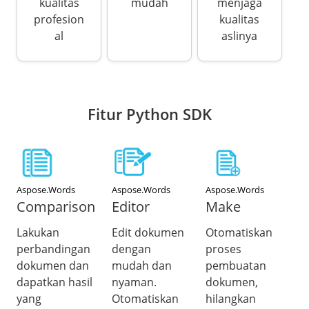
kualitas
mudah
menjaga
profesion
kualitas
al
aslinya
Fitur Python SDK
Aspose.Words
Aspose.Words
Aspose.Words
Comparison
Editor
Make
Lakukan
Edit dokumen
Otomatiskan
perbandingan
dengan
proses
dokumen dan
mudah dan
pembuatan
dapatkan hasil
nyaman.
dokumen,
yang
Otomatiskan
hilangkan