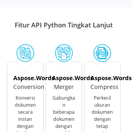
Fitur API Python Tingkat Lanjut
Aspose.Words
Aspose.Words
Aspose.Words
Conversion
Merger
Compress
Konversi
Gabungka
Perkecil
dokumen
n
ukuran
secara
beberapa
dokumen
instan
dokumen
dengan
dengan
dengan
tetap