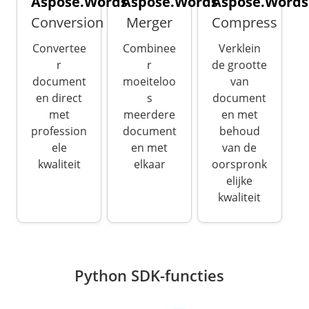
Aspose.Words
Aspose.Words
Aspose.Words
Conversion
Merger
Compress
Convertee
Combinee
Verklein
r
r
de grootte
document
moeiteloo
van
en direct
s
document
met
meerdere
en met
profession
document
behoud
ele
en met
van de
kwaliteit
elkaar
oorspronk
elijke
kwaliteit
Python SDK-functies