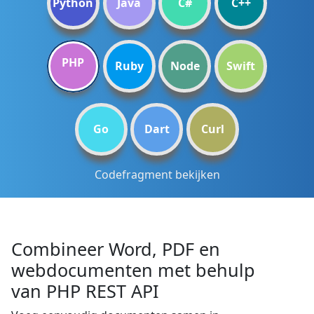
Python
Java
C#
C++
PHP
Ruby
Node
Swift
Go
Dart
Curl
Codefragment bekijken
Combineer Word, PDF en
webdocumenten met behulp
van PHP REST API