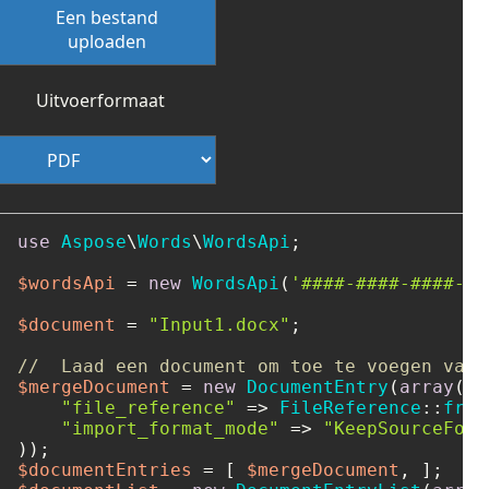
Een bestand
uploaden
Uitvoerformaat
use
Aspose
\
Words
\
WordsApi
;

$wordsApi
 = 
new
WordsApi
(
'####-####-####-##
$document
 = 
"Input1.docx"
;

//  Laad een document om toe te voegen vanu
$mergeDocument
 = 
new
DocumentEntry
(
array
(

"file_reference"
 => 
FileReference
::
from
"import_format_mode"
 => 
"KeepSourceForm
$documentEntries
 = [ 
$mergeDocument