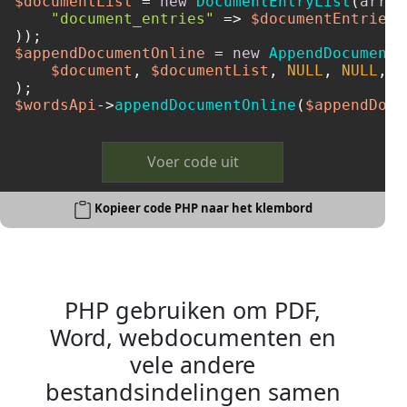
$documentList
 = 
new
DocumentEntryList
(
array
"document_entries"
 => 
$documentEntries
,

$appendDocumentOnline
 = 
new
AppendDocumentO
$document
, 
$documentList
, 
NULL
, 
NULL
, 
N
$wordsApi
->
appendDocumentOnline
(
$appendDocu
Voer code uit
Kopieer code PHP naar het klembord
PHP gebruiken om PDF,
Word, webdocumenten en
vele andere
bestandsindelingen samen