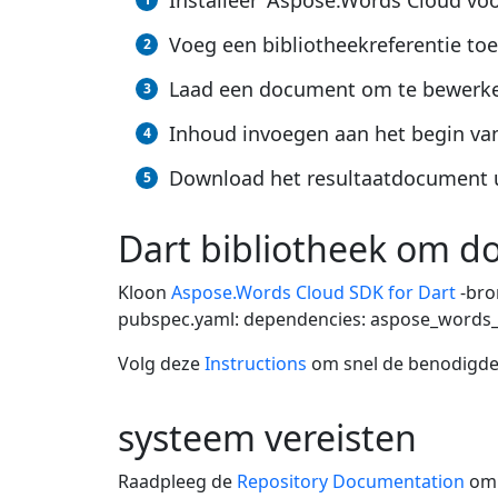
Installeer 'Aspose.Words Cloud voo
Voeg een bibliotheekreferentie toe
Laad een document om te bewerke
Inhoud invoegen aan het begin v
Download het resultaatdocument u
Dart bibliotheek om 
Kloon
Aspose.Words Cloud SDK for Dart
-bro
pubspec.yaml: dependencies: aspose_words_c
Volg deze
Instructions
om snel de benodigde b
systeem vereisten
Raadpleeg de
Repository Documentation
om d