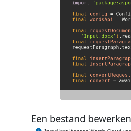
import
'package:aspo
final
config
=
 Confi
final
wordsApi
=
 Wor
final
requestDocumen
'Input.docx'
)
final
requestParagra
requestParagraph.tex
final
insertParagrap
final
insertParagrap
final
convertRequest
final
convert
=
 awai
Een bestand bewerken 