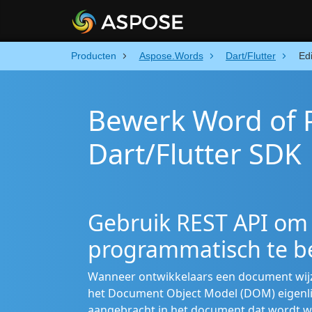
Producten
Aspose.Words
Dart/Flutter
Edi
Bewerk Word of 
Dart/Flutter SDK
Gebruik REST API om 
programmatisch te 
Wanneer ontwikkelaars een document wijz
het Document Object Model (DOM) eigenlij
aangebracht in het document dat wordt 