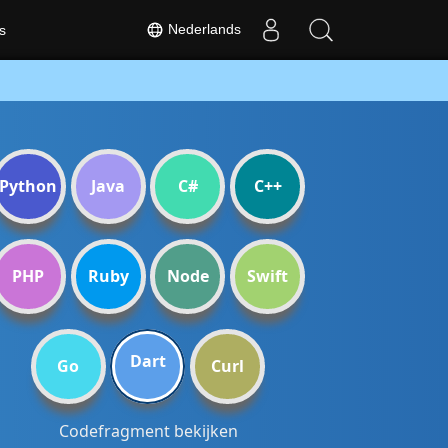
Nederlands
s
Python
Java
C#
C++
PHP
Ruby
Node
Swift
Dart
Go
Curl
Codefragment bekijken