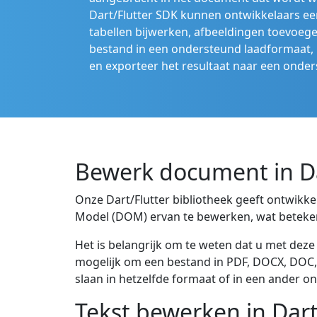
Dart/Flutter SDK kunnen ontwikkelaars ee
tabellen bijwerken, afbeeldingen toevoeg
bestand in een ondersteund laadformaat,
en exporteer het resultaat naar een onde
Bewerk document in D
Onze Dart/Flutter bibliotheek geeft ontwik
Model (DOM) ervan te bewerken, wat betekent
Het is belangrijk om te weten dat u met dez
mogelijk om een bestand in PDF, DOCX, DOC, 
slaan in hetzelfde formaat of in een ander 
Tekst bewerken in Dar