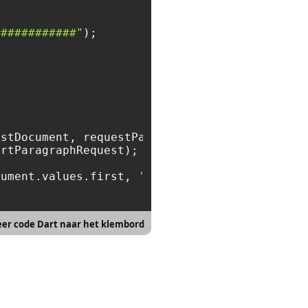
############"
rtParagraphRequest);

cument.values.first, 
'docx'
eer code Dart naar het klembord