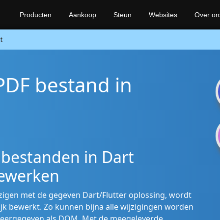
Producten
Aankoop
Steun
Websites
Over on
t
PDF bestand in
bestanden in Dart
bewerken
igen met de gegeven Dart/Flutter oplossing, wordt
k bewerkt. Zo kunnen bijna alle wijzigingen worden
weergegeven als DOM. Met de meegeleverde