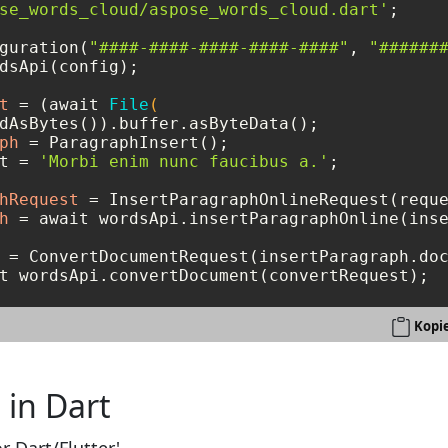
se_words_cloud/aspose_words_cloud.dart'
;

guration(
"####-####-####-####-####"
, 
"######
dsApi(config);

t
=
 (await 
File
(

ph
=
 ParagraphInsert();

t = 
'Morbi enim nunc faucibus a.'
;

hRequest
=
h
=
 await wordsApi.insertParagraphOnline(inse
=
 ConvertDocumentRequest(insertParagraph.do
t wordsApi.convertDocument(convertRequest);
Kopi
in Dart