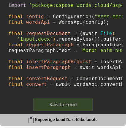
import
'package:aspose_words_cloud/aspose_
final
config
=
 Configuration(
"####-####-##
final
wordsApi
=
 WordsApi(config);

final
requestDocument
=
 (await 
File
(

'Input.docx'
)
final
requestParagraph
=
 ParagraphInsert()
requestParagraph.text = 
'Morbi enim nunc f
final
insertParagraphRequest
=
final
insertParagraph
=
 await wordsApi.ins
final
convertRequest
=
 ConvertDocumentRequ
final
convert
=
 await wordsApi.convertDocu
Käivita kood
Kopeerige kood Dart lõikelauale