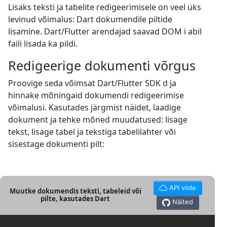
Lisaks teksti ja tabelite redigeerimisele on veel üks
levinud võimalus: Dart dokumendile piltide
lisamine. Dart/Flutter arendajad saavad DOM i abil
faili lisada ka pildi.
Redigeerige dokumenti võrgus
Proovige seda võimsat Dart/Flutter SDK d ja
hinnake mõningaid dokumendi redigeerimise
võimalusi. Kasutades järgmist näidet, laadige
dokument ja tehke mõned muudatused: lisage
tekst, lisage tabel ja tekstiga tabelilahter või
sisestage dokumenti pilt:
API viide
Muutke dokumendis teksti, tabeleid või
pilte, kasutades Dart
Näited