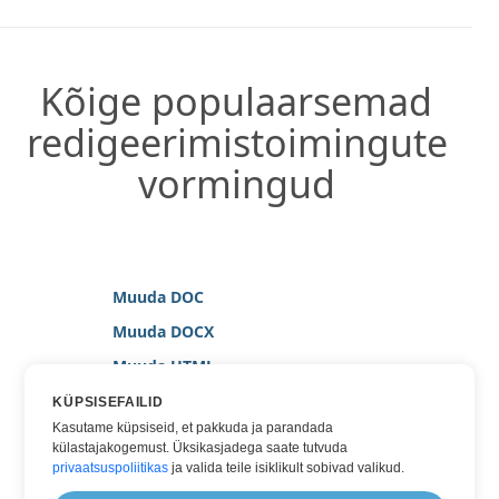
Kõige populaarsemad
redigeerimistoimingute
vormingud
Muuda DOC
Muuda DOCX
Muuda HTML
Muuda MARKDOWN
KÜPSISEFAILID
Kasutame küpsiseid, et pakkuda ja parandada
Muuda PDF
külastajakogemust. Üksikasjadega saate tutvuda
Muuda TEXT
privaatsuspoliitikas
ja valida teile isiklikult sobivad valikud.