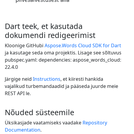
Dart teek, et kasutada
dokumendi redigeerimist
Kloonige GitHubi
Aspose.Words Cloud SDK for Dart
ja kasutage seda oma projektis. Lisage see sõltuvus
pubspec.yaml: dependencies: aspose_words_cloud:
22.4.0
Järgige neid
Instructions
, et kiiresti hankida
vajalikud turbemandaadid ja pääseda juurde meie
REST API le.
Nõuded süsteemile
Üksikasjade vaatamiseks vaadake
Repository
Documentation
.