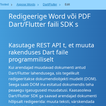
Tooted
Aspose.Words
Dart/Flutter
Edit
Redigeerige Word või PDF
Dart/Flutter faili SDK s
Kasutage REST API t, et muuta
rakenduses Dart faile
programmiliselt
Kui arendajad muudavad dokumenti antud
Dart/Flutter lahendusega, siis tegelikult
redigeeritakse dokumendiobjekti mudelit (DOM).
Seega saab DOM ina esitatud dokumendis teha
peaaegu igasuguseid muudatusi. Kaasasoleva
Dart/Flutter SDK ga saavad arendajad dokumenti
hõlpsalt redigeerida: muuta teksti, värskendada