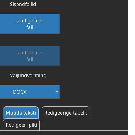
Sisendfailid
Laadige üles
fail
Laadige üles
fail
Väljundvorming
Muuda teksti
Redigeerige tabelit
Redigeeri pilti