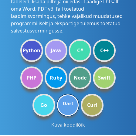
tabeleid, lisada pilte ja nii edasi. Laadige lihtsalt
oma Word, PDF või fail toetatud
laadimisvormingus, tehke vajalikud muudatused
programmiliselt ja eksportige tulemus toetatud
salvestusvormingusse.
Python
Java
C#
C++
PHP
Ruby
Node
Swift
Dart
Go
Curl
Kuva koodilõik