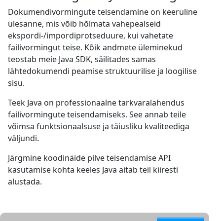
Dokumendivormingute teisendamine on keeruline
ülesanne, mis võib hõlmata vahepealseid
ekspordi-/impordiprotseduure, kui vahetate
failivormingut teise. Kõik andmete üleminekud
teostab meie Java SDK, säilitades samas
lähtedokumendi peamise struktuurilise ja loogilise
sisu.
Teek Java on professionaalne tarkvaralahendus
failivormingute teisendamiseks. See annab teile
võimsa funktsionaalsuse ja täiusliku kvaliteediga
väljundi.
Järgmine koodinäide pilve teisendamise API
kasutamise kohta keeles Java aitab teil kiiresti
alustada.