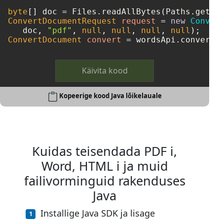
byte
[] doc = Files.readAllBytes(Paths.get(
"
ConvertDocumentRequest
request
=
new
Conver
   doc, 
"pdf"
, 
null
, 
null
, 
null
, 
null
ConvertDocument
convert
=
 wordsApi.convertD
Käivita kood
Kopeerige kood Java lõikelauale
Kuidas teisendada PDF i,
Word, HTML i ja muid
failivorminguid rakenduses
Java
Installige Java SDK ja lisage