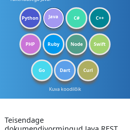
Java
Python
C#
C++
PHP
Ruby
Node
Swift
Go
Dart
Curl
Kuva koodilõik
Teisendage
dokumendivormingud Java REST