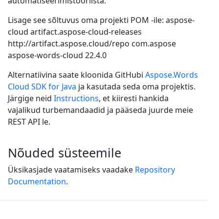
automatiseerimistööriista.
Lisage see sõltuvus oma projekti POM -ile:
aspose-
cloud
artifact.aspose-cloud-releases
http://artifact.aspose.cloud/repo
com.aspose
aspose-words-cloud
22.4.0
Alternatiivina saate kloonida GitHubi
Aspose.Words
Cloud SDK for Java
ja kasutada seda oma projektis.
Järgige neid
Instructions
, et kiiresti hankida
vajalikud turbemandaadid ja pääseda juurde meie
REST API le.
Nõuded süsteemile
Üksikasjade vaatamiseks vaadake
Repository
Documentation
.