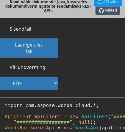
Koodinäide dokumendis Java, kasutades
API viide
dokumendivormingute teisendamiseks REST
Näited
API t
Sisendfail
Laadige üles
fail
Väljundvorming
import
 com.aspose.words.cloud.*;

ApiClient
apiClient
=
new
ApiClient
(
"####-#
"##################"
, 
null
WordsApi
wordsApi
=
new
WordsApi
(apiClient);