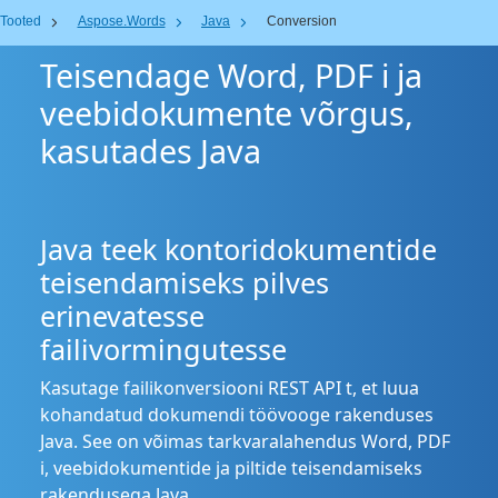
Tooted
Aspose.Words
Java
Conversion
Teisendage Word, PDF i ja
veebidokumente võrgus,
kasutades Java
Java teek kontoridokumentide
teisendamiseks pilves
erinevatesse
failivormingutesse
Kasutage failikonversiooni REST API t, et luua
kohandatud dokumendi töövooge rakenduses
Java. See on võimas tarkvaralahendus Word, PDF
i, veebidokumentide ja piltide teisendamiseks
rakendusega Java.