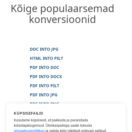
Kõige populaarsemad
konversioonid
DOC INTO JPG
HTML INTO PILT
PDF INTO DOC
PDF INTO DOCX
PDF INTO PILT
PDF INTO JPG
PDF INTO PNG
PDF INTO WORD
KÜPSISEFAILID
Kasutame küpsiseid, et pakkuda ja parandada
PDF INTO XPS
külastajakogemust. Üksikasjadega saate tutvuda
TEXT INTO PNG
privaatsuspoliitikas
ja valida teile isiklikult sobivad valikud.