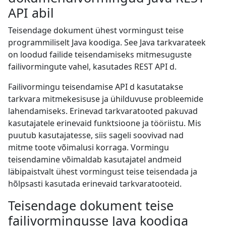
API abil
Teisendage dokument ühest vormingust teise
programmiliselt Java koodiga. See Java tarkvarateek
on loodud failide teisendamiseks mitmesuguste
failivormingute vahel, kasutades REST API d.
Failivormingu teisendamise API d kasutatakse
tarkvara mitmekesisuse ja ühilduvuse probleemide
lahendamiseks. Erinevad tarkvaratooted pakuvad
kasutajatele erinevaid funktsioone ja tööriistu. Mis
puutub kasutajatesse, siis sageli soovivad nad
mitme toote võimalusi korraga. Vormingu
teisendamine võimaldab kasutajatel andmeid
läbipaistvalt ühest vormingust teise teisendada ja
hõlpsasti kasutada erinevaid tarkvaratooteid.
Teisendage dokument teise
failivormingusse Java koodiga