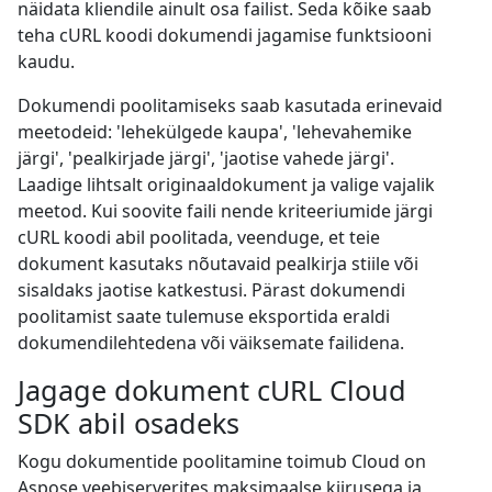
näidata kliendile ainult osa failist. Seda kõike saab
teha cURL koodi dokumendi jagamise funktsiooni
kaudu.
Dokumendi poolitamiseks saab kasutada erinevaid
meetodeid: 'lehekülgede kaupa', 'lehevahemike
järgi', 'pealkirjade järgi', 'jaotise vahede järgi'.
Laadige lihtsalt originaaldokument ja valige vajalik
meetod. Kui soovite faili nende kriteeriumide järgi
cURL koodi abil poolitada, veenduge, et teie
dokument kasutaks nõutavaid pealkirja stiile või
sisaldaks jaotise katkestusi. Pärast dokumendi
poolitamist saate tulemuse eksportida eraldi
dokumendilehtedena või väiksemate failidena.
Jagage dokument cURL Cloud
SDK abil osadeks
Kogu dokumentide poolitamine toimub Cloud on
Aspose veebiserverites maksimaalse kiirusega ja