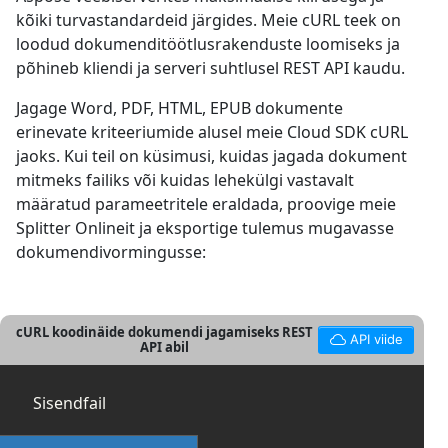
kõiki turvastandardeid järgides. Meie cURL teek on
loodud dokumenditöötlusrakenduste loomiseks ja
põhineb kliendi ja serveri suhtlusel REST API kaudu.
Jagage Word, PDF, HTML, EPUB dokumente
erinevate kriteeriumide alusel meie Cloud SDK cURL
jaoks. Kui teil on küsimusi, kuidas jagada dokument
mitmeks failiks või kuidas lehekülgi vastavalt
määratud parameetritele eraldada, proovige meie
Splitter Onlineit ja eksportige tulemus mugavasse
dokumendivormingusse:
cURL koodinäide dokumendi jagamiseks REST
API viide
API abil
Sisendfail