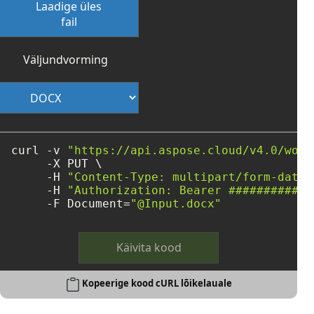
Laadige üles
fail
Väljundvorming
curl -v 
"https://api.aspose.cloud/v4.0/word
     -X PUT \

     -H 
"Content-Type: multipart/form-data"
     -H 
"Authorization: Bearer ############
     -F Document=
"@Input.docx"
Käivita kood
Kopeerige kood cURL lõikelauale