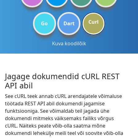
Curl
Go
Dart
Kuva koodilõik
Jagage dokumendid cURL REST
API abil
See cURL teek annab cURL arendajatele võimaluse
töötada REST API abil dokumendi jagamise
funktsiooniga. See võimaldab teil jagada ühe
dokumendi mitmeks väiksemaks failiks võrgus
cURL. Näiteks peate võib-olla saatma mõne
dokumendi lehekülje meili teel või soovite võib-olla