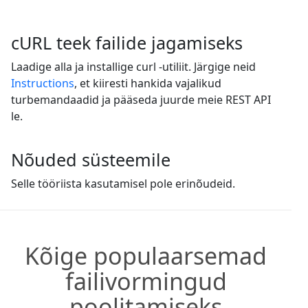
cURL teek failide jagamiseks
Laadige alla ja installige curl -utiliit. Järgige neid
Instructions
, et kiiresti hankida vajalikud
turbemandaadid ja pääseda juurde meie REST API
le.
Nõuded süsteemile
Selle tööriista kasutamisel pole erinõudeid.
Kõige populaarsemad
failivormingud
poolitamiseks