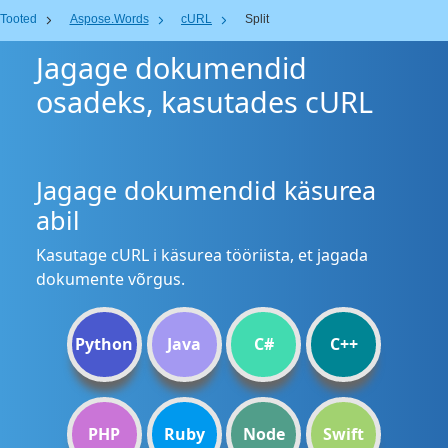
Tooted
Aspose.Words
cURL
Split
Jagage dokumendid
osadeks, kasutades cURL
Jagage dokumendid käsurea
abil
Kasutage cURL i käsurea tööriista, et jagada
dokumente võrgus.
Python
Java
C#
C++
PHP
Ruby
Node
Swift