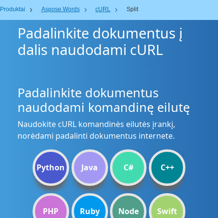
Produktai
Aspose.Words
cURL
Split
Padalinkite dokumentus į
dalis naudodami cURL
Padalinkite dokumentus
naudodami komandinę eilutę
Naudokite cURL komandinės eilutės įrankį,
norėdami padalinti dokumentus internete.
Python
Java
C#
C++
PHP
Ruby
Node
Swift