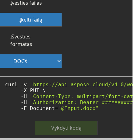
Įvesties failas
Įkelti failą
Išvesties
formatas
curl -v 
"https://api.aspose.cloud/v4.0/word
     -X PUT \

     -H 
"Content-Type: multipart/form-data"
     -H 
"Authorization: Bearer ############
     -F Document=
"@Input.docx"
Vykdyti kodą