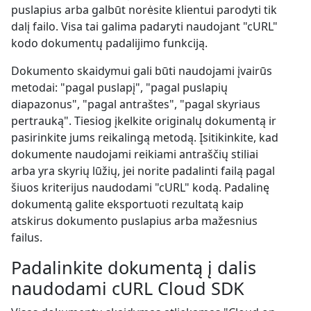
puslapius arba galbūt norėsite klientui parodyti tik
dalį failo. Visa tai galima padaryti naudojant "cURL"
kodo dokumentų padalijimo funkciją.
Dokumento skaidymui gali būti naudojami įvairūs
metodai: "pagal puslapį", "pagal puslapių
diapazonus", "pagal antraštes", "pagal skyriaus
pertrauką". Tiesiog įkelkite originalų dokumentą ir
pasirinkite jums reikalingą metodą. Įsitikinkite, kad
dokumente naudojami reikiami antraščių stiliai
arba yra skyrių lūžių, jei norite padalinti failą pagal
šiuos kriterijus naudodami "cURL" kodą. Padalinę
dokumentą galite eksportuoti rezultatą kaip
atskirus dokumento puslapius arba mažesnius
failus.
Padalinkite dokumentą į dalis
naudodami cURL Cloud SDK