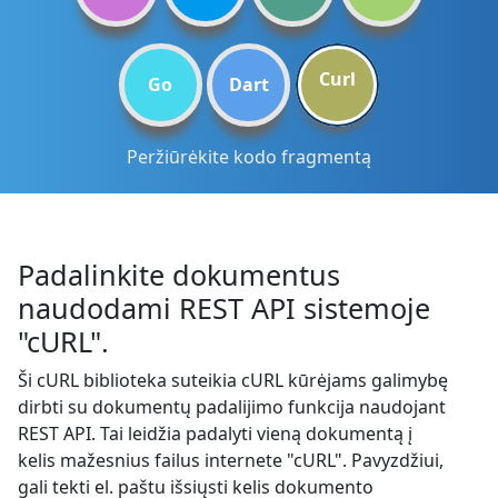
Curl
Go
Dart
Peržiūrėkite kodo fragmentą
Padalinkite dokumentus
naudodami REST API sistemoje
"cURL".
Ši cURL biblioteka suteikia cURL kūrėjams galimybę
dirbti su dokumentų padalijimo funkcija naudojant
REST API. Tai leidžia padalyti vieną dokumentą į
kelis mažesnius failus internete "cURL". Pavyzdžiui,
gali tekti el. paštu išsiųsti kelis dokumento