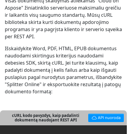
Visas dokumentų skaidymas atliekamas "Cloud on
Aspose" žiniatinklio serveriuose maksimaliu greičiu
ir laikantis visų saugumo standartų. Mūsų cURL
biblioteka skirta kurti dokumentų apdorojimo
programas ir yra pagrįsta kliento ir serverio sąveika
per REST API.
Išskaidykite Word, PDF, HTML, EPUB dokumentus
naudodami skirtingus kriterijus naudodami
debesies SDK, skirtą cURL. Jei turite klausimų, kaip
padalyti dokumentą į kelis failus arba kaip išgauti
puslapius pagal nurodytus parametrus, išbandykite
"Splitter Online" ir eksportuokite rezultatą į patogų
dokumento formatą:
cURL kodo pavyzdys, kaip padalinti
API nuoroda
dokumentą naudojant REST API