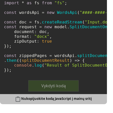
import
 * 
as
 fs 
from
"fs"
;

const
 wordsApi = 
new
WordsApi
(
"####-####-##
const
 doc = fs.
createReadStream
(
"Input.docx
const
 request = 
new
 model.
SplitDocumentOnli
document
: doc,

format
: 
"docx"
,

zipOutput
: 
true
});

const
 zippedPages = wordsApi.
splitDocumentO
.
then
(
(
splitDocumentResult
) =>
 {

console
.
log
(
"Result of SplitDocumentOnl
});
Vykdyti kodą
Nukopijuokite kodą JavaScript į mainų sritį