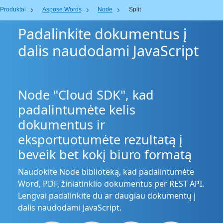
Produktai
Aspose.Words
Node
Split
Padalinkite dokumentus į
dalis naudodami JavaScript
Node "Cloud SDK", kad
padalintumėte kelis
dokumentus ir
eksportuotumėte rezultatą į
beveik bet kokį biuro formatą
Naudokite Node biblioteką, kad padalintumėte
Word, PDF, žiniatinklio dokumentus per REST API.
Lengvai padalinkite du ar daugiau dokumentų į
dalis naudodami JavaScript.