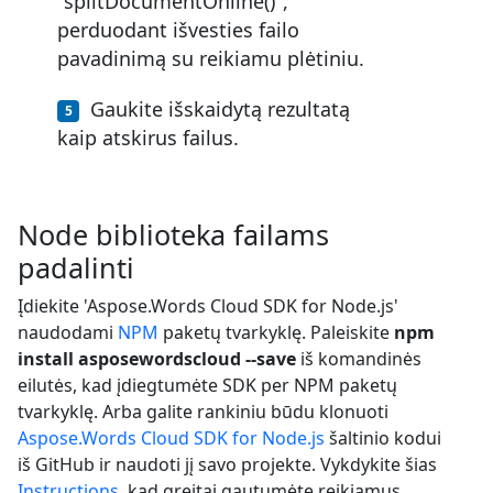
"splitDocumentOnline()",
perduodant išvesties failo
pavadinimą su reikiamu plėtiniu.
Gaukite išskaidytą rezultatą
kaip atskirus failus.
Node biblioteka failams
padalinti
Įdiekite 'Aspose.Words Cloud SDK for Node.js'
naudodami
NPM
paketų tvarkyklę. Paleiskite
npm
install asposewordscloud --save
iš komandinės
eilutės, kad įdiegtumėte SDK per NPM paketų
tvarkyklę. Arba galite rankiniu būdu klonuoti
Aspose.Words Cloud SDK for Node.js
šaltinio kodui
iš GitHub ir naudoti jį savo projekte. Vykdykite šias
Instructions
, kad greitai gautumėte reikiamus