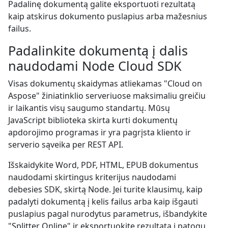
Padalinę dokumentą galite eksportuoti rezultatą
kaip atskirus dokumento puslapius arba mažesnius
failus.
Padalinkite dokumentą į dalis
naudodami Node Cloud SDK
Visas dokumentų skaidymas atliekamas "Cloud on
Aspose" žiniatinklio serveriuose maksimaliu greičiu
ir laikantis visų saugumo standartų. Mūsų
JavaScript biblioteka skirta kurti dokumentų
apdorojimo programas ir yra pagrįsta kliento ir
serverio sąveika per REST API.
Išskaidykite Word, PDF, HTML, EPUB dokumentus
naudodami skirtingus kriterijus naudodami
debesies SDK, skirtą Node. Jei turite klausimų, kaip
padalyti dokumentą į kelis failus arba kaip išgauti
puslapius pagal nurodytus parametrus, išbandykite
"Splitter Online" ir eksportuokite rezultatą į patogų