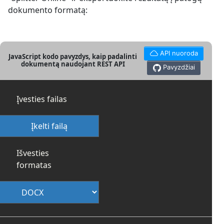
dokumento formatą:
API nuoroda
JavaScript kodo pavyzdys, kaip padalinti
dokumentą naudojant REST API
Pavyzdžiai
Įvesties failas
Įkelti failą
Išvesties
formatas