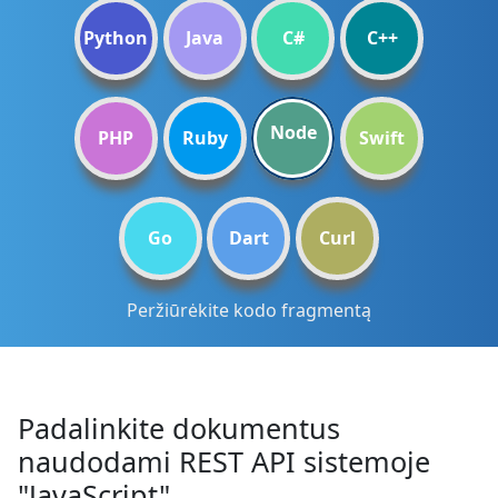
Python
Java
C#
C++
Node
PHP
Ruby
Swift
Go
Dart
Curl
Peržiūrėkite kodo fragmentą
Padalinkite dokumentus
naudodami REST API sistemoje
"JavaScript".