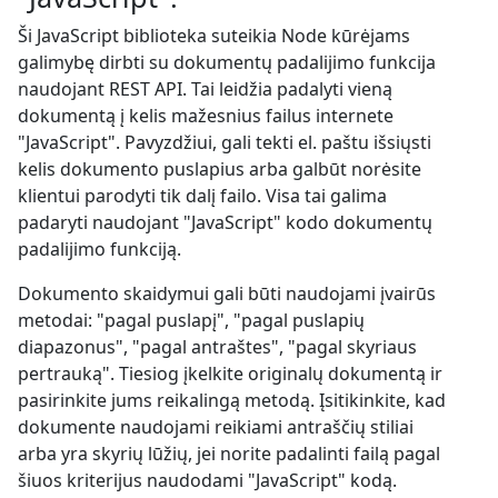
Ši JavaScript biblioteka suteikia Node kūrėjams
galimybę dirbti su dokumentų padalijimo funkcija
naudojant REST API. Tai leidžia padalyti vieną
dokumentą į kelis mažesnius failus internete
"JavaScript". Pavyzdžiui, gali tekti el. paštu išsiųsti
kelis dokumento puslapius arba galbūt norėsite
klientui parodyti tik dalį failo. Visa tai galima
padaryti naudojant "JavaScript" kodo dokumentų
padalijimo funkciją.
Dokumento skaidymui gali būti naudojami įvairūs
metodai: "pagal puslapį", "pagal puslapių
diapazonus", "pagal antraštes", "pagal skyriaus
pertrauką". Tiesiog įkelkite originalų dokumentą ir
pasirinkite jums reikalingą metodą. Įsitikinkite, kad
dokumente naudojami reikiami antraščių stiliai
arba yra skyrių lūžių, jei norite padalinti failą pagal
šiuos kriterijus naudodami "JavaScript" kodą.