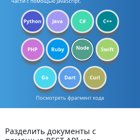
части с помощью JavaScript.
Python
Java
C#
C++
Node
PHP
Ruby
Swift
Go
Dart
Curl
Посмотреть фрагмент кода
Разделить документы с