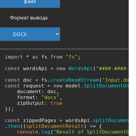
файл
Формат вывода
import
 * 
as
 fs 
from
"fs"
;

const
 wordsApi = 
new
WordsApi
(
"####-####-##
const
 doc = fs.
createReadStream
(
"Input.docx
const
 request = 
new
 model.
SplitDocumentOnli
document
: doc,

format
: 
"docx"
,

zipOutput
: 
true
});

const
 zippedPages = wordsApi.
splitDocumentO
.
then
(
(
splitDocumentResult
) =>
 {

console
.
log
(
"Result of SplitDocumentOnl