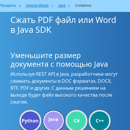
Продукты
Aspose.Words
Java
Compress
Сжать PDF файл или Word
в Java SDK
Уменьшите размер
документа с помощью Java
Используя REST API в Java, разработчики могут
сжимать документы в DOC форматах, DOCX,
RTF, PDF и других. С данным решением на
выходе будет файл высокого качества после
сжатия.
Java
Python
C#
C++