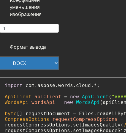
уменьшения
изображения
Формат вывода
import
 com.aspose.words.cloud.*;

ApiClient
apiClient
=
new
ApiClient
(
"####-#
WordsApi
wordsApi
=
new
WordsApi
(apiClient);
byte
[] requestDocument = Files.readAllBytes
CompressOptions
requestCompressOptions
=
ne
requestCompressOptions.setImagesQuality(
75
)
requestCompressOptions.setImagesReduceSizeF