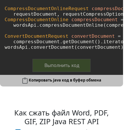
CompressDocumentOnlineRequest
compressDocum
   requestDocument, requestCompressOptions,
CompressDocumentOnline
compressDocument
=
   wordsApi.compressDocumentOnline(compress
ConvertDocumentRequest
convertDocument
=
ne
   compressDocument.getDocument().iterator(
wordsApi.convertDocument(convertDocument);
Выполнить код
Копировать Java код в буфер обмена
Как сжать файл Word, PDF,
GIF, ZIP Java REST API