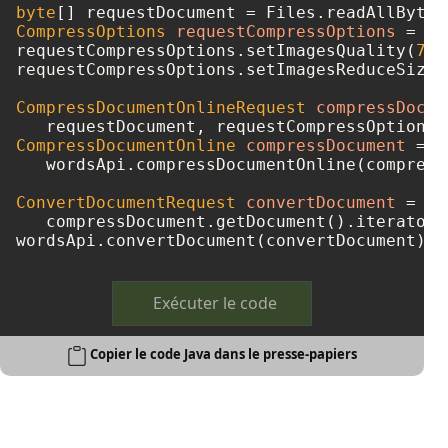
byte
[] requestDocument = Files.readAllBytes
CompressOptions
requestCompressOptions
=
ne
requestCompressOptions.setImagesQuality(
75
)
requestCompressOptions.setImagesReduceSizeF
CompressDocumentOnlineRequest
compressDocum
   requestDocument, requestCompressOptions,
CompressDocumentOnline
compressDocument
=
   wordsApi.compressDocumentOnline(compress
ConvertDocumentRequest
convertDocument
=
ne
   compressDocument.getDocument().iterator(
wordsApi.convertDocument(convertDocument);
Exécuter le code
Copier le code Java dans le presse-papiers