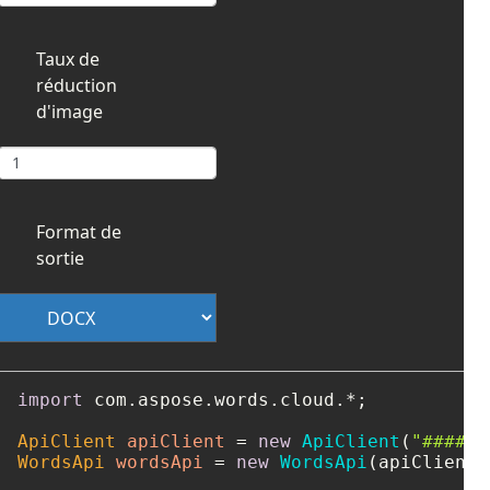
Taux de
réduction
d'image
Format de
sortie
import
 com.aspose.words.cloud.*;

ApiClient
apiClient
=
new
ApiClient
(
"####-#
WordsApi
wordsApi
=
new
WordsApi
(apiClient);