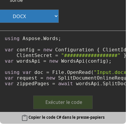
using
 Aspose.Words;

var
 config = 
new
 Configuration { ClientId =
    ClientSecret = 
"##################"
var
 wordsApi = 
new
 WordsApi(config);

using
var
 doc = File.OpenRead(
"Input.docx"
var
 request = 
new
 SplitDocumentOnlineReques
var
 zippedPages = 
await
 wordsApi.SplitDocum
Exécuter le code
Copier le code C# dans le presse-papiers