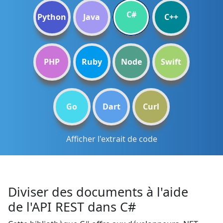
C#
Python
Java
C++
PHP
Ruby
Node
Swift
Go
Dart
Curl
Afficher l'extrait de code
Diviser des documents à l'aide
de l'API REST dans C#