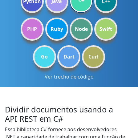
Python
Java
C++
PHP
Ruby
Node
Swift
Go
Dart
Curl
Ver trecho de código
Dividir documentos usando a
API REST em C#
Essa biblioteca C# fornece aos desenvolvedores
.NET a capacidade de trabalhar com uma função de