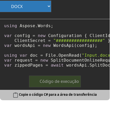
using
 Aspose.Words;

var
 config = 
new
 Configuration { ClientId =
    ClientSecret = 
"##################"
var
 wordsApi = 
new
 WordsApi(config);

using
var
 doc = File.OpenRead(
"Input.docx"
var
 request = 
new
 SplitDocumentOnlineReques
var
 zippedPages = 
await
 wordsApi.SplitDocum
Código de execução
Copie o código C# para a área de transferência