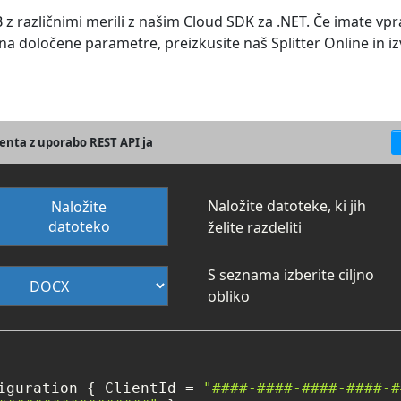
 različnimi merili z našim Cloud SDK za .NET. Če imate vpr
 na določene parametre, preizkusite naš Splitter Online in iz
enta z uporabo REST API ja
Naložite datoteke, ki jih
Naložite
datoteko
želite razdeliti
S seznama izberite ciljno
obliko
iguration { ClientId = 
"####-####-####-####-#