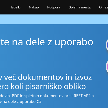
Izdelki
Nakup
Podpora
Spletna mesta
O na
te na dele z uporabo
v več dokumentov in izvoz
ero koli pisarniško obliko
rdovih, PDF in spletnih dokumentov prek REST API ja.
v na dele z uporabo C#.