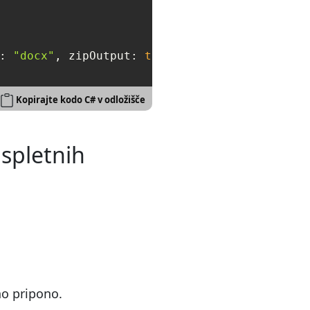
: 
"docx"
, zipOutput: 
true
Kopirajte kodo C# v odložišče
 spletnih
no pripono.