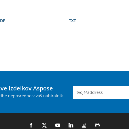
DF
TXT
tve izdelkov Aspose
dbe neposredno v vaš nabiralnik.