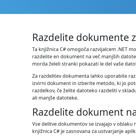
Razdelite dokumente z 
Ta knjižnica C# omogoča razvijalcem .NET mo
razdelite en dokument na več manjših datotek
morda želeli stranki pokazati le del vaše dat
Za razdelitev dokumenta lahko uporabite razli
izvirni dokument in izberite metodo, ki jo p
razdelkov, če želite datoteko razdeliti v skl
ali manjše datoteke.
Razdelite dokument na
Vse delitve dokumentov se izvajajo v oblaku 
knjižnica C# je zasnovana za ustvarjanje apli