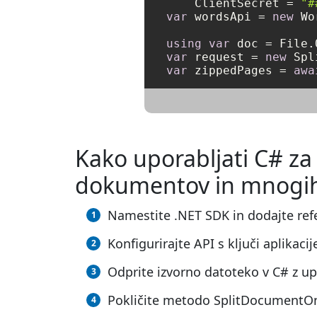
    ClientSecret = 
"#
var
 wordsApi = 
new
 Wo
using
var
 doc = File.
var
 request = 
new
 Spl
var
 zippedPages = 
awa
Kako uporabljati C# za
dokumentov in mnogih
Namestite .NET SDK in dodajte refer
Konfigurirajte API s ključi aplikacij
Odprite izvorno datoteko v C# z up
Pokličite metodo SplitDocumentOnl