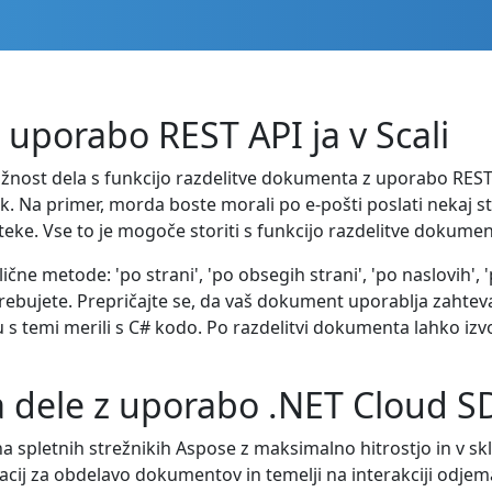
uporabo REST API ja v Scali
žnost dela s funkcijo razdelitve dokumenta z uporabo REST
. Na primer, morda boste morali po e-pošti poslati nekaj s
oteke. Vse to je mogoče storiti s funkcijo razdelitve dokumen
čne metode: 'po strani', 'po obsegih strani', 'po naslovih',
otrebujete. Prepričajte se, da vaš dokument uporablja zahte
adu s temi merili s C# kodo. Po razdelitvi dokumenta lahko iz
 dele z uporabo .NET Cloud S
na spletnih strežnikih Aspose z maksimalno hitrostjo in v s
kacij za obdelavo dokumentov in temelji na interakciji odjema