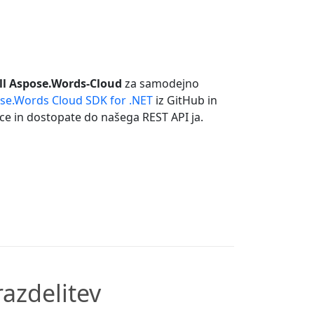
ll Aspose.Words-Cloud
za samodejno
se.Words Cloud SDK for .NET
iz GitHub in
ice in dostopate do našega REST API ja.
razdelitev