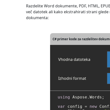
Razdelite Word dokumente, PDF, HTML, EPUB z
več datotek ali kako ekstrahirati strani glede
dokumenta:
C# primer kode za razdelitev dokum
Vhodna datoteka
Izhodni format
using
 Aspose.Words;

var
 config = 
new
 Conf