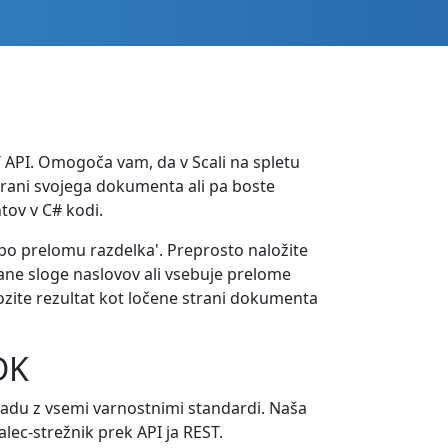
 API. Omogoča vam, da v Scali na spletu
trani svojega dokumenta ali pa boste
tov v C# kodi.
 'po prelomu razdelka'. Preprosto naložite
vane sloge naslovov ali vsebuje prelome
vozite rezultat kot ločene strani dokumenta
DK
kladu z vsemi varnostnimi standardi. Naša
lec-strežnik prek API ja REST.