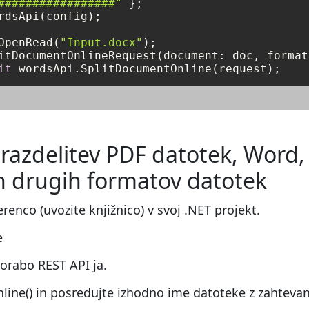
#################"
rdsApi(config);

OpenRead(
"Input.docx"
itDocumentOnlineRequest(document: doc, format
it
 wordsApi.SplitDocumentOnline(request);
 razdelitev PDF datotek, Word,
 drugih formatov datotek
enco (uvozite knjižnico) v svoj .NET projekt.
e
orabo REST API ja.
ine() in posredujte izhodno ime datoteke z zahteva