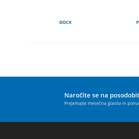
DOCX
P
Naročite se na posodobi
Prejemajte mesečna glasila in ponu