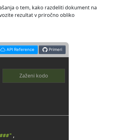
ašanja o tem, kako razdeliti dokument na
vozite rezultat v priročno obliko
API Reference
Primeri
Zaženi kodo
###"
, 
