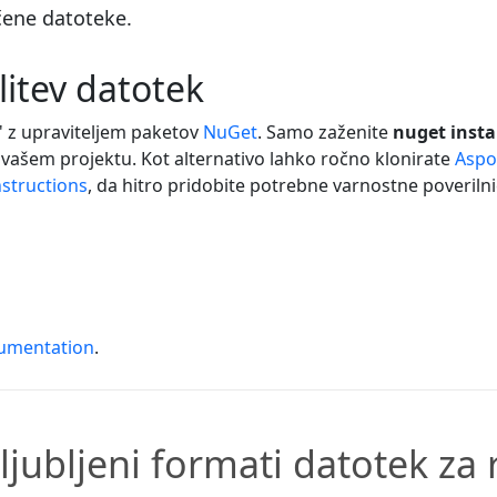
očene datoteke.
litev datotek
' z upraviteljem paketov
NuGet
. Samo zaženite
nuget insta
 vašem projektu. Kot alternativo lahko ročno klonirate
Aspo
nstructions
, da hitro pridobite potrebne varnostne poveriln
umentation
.
ljubljeni formati datotek za 