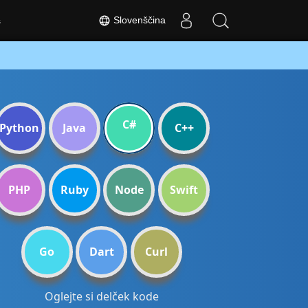
Slovenščina
s
C#
Python
Java
C++
PHP
Ruby
Node
Swift
Go
Dart
Curl
Oglejte si delček kode