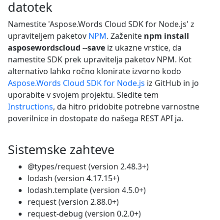
datotek
Namestite 'Aspose.Words Cloud SDK for Node.js' z
upraviteljem paketov
NPM
. Zaženite
npm install
asposewordscloud --save
iz ukazne vrstice, da
namestite SDK prek upravitelja paketov NPM. Kot
alternativo lahko ročno klonirate izvorno kodo
Aspose.Words Cloud SDK for Node.js
iz GitHub in jo
uporabite v svojem projektu. Sledite tem
Instructions
, da hitro pridobite potrebne varnostne
poverilnice in dostopate do našega REST API ja.
Sistemske zahteve
@types/request (version 2.48.3+)
lodash (version 4.17.15+)
lodash.template (version 4.5.0+)
request (version 2.88.0+)
request-debug (version 0.2.0+)