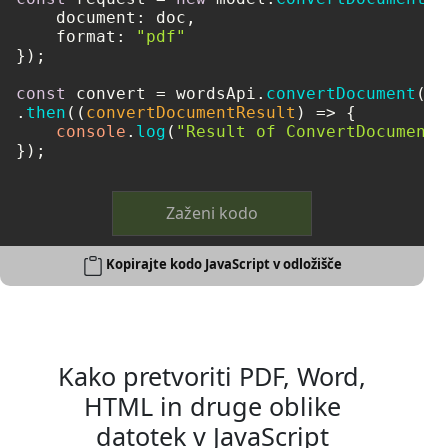
document
: doc,

format
: 
"pdf"
});

const
 convert = wordsApi.
convertDocument
(re
.
then
(
(
convertDocumentResult
) =>
 {

console
.
log
(
"Result of ConvertDocument:
});
Zaženi kodo
Kopirajte kodo JavaScript v odložišče
Kako pretvoriti PDF, Word,
HTML in druge oblike
datotek v JavaScript