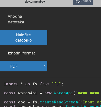
Primeri
dokumentov
Vhodna
datoteka
Naložite
datoteko
Izhodni format
import
 * 
as
 fs 
from
"fs"
;

const
 wordsApi = 
new
WordsApi
(
"####-####-##
const
 doc = fs.
createReadStream
(
"Input.docx
const
 request = 
new
 model.
ConvertDocumentRe