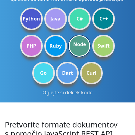
Python
Java
C#
C++
Node
PHP
Ruby
Swift
Go
Dart
Curl
Oglejte si delček kode
Pretvorite formate dokumentov
s pomočjo JavaScript REST API