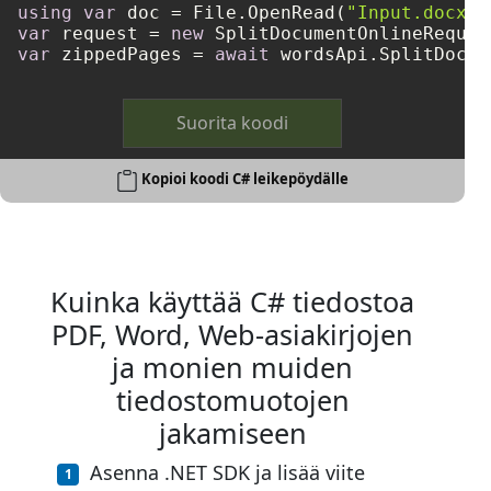
using
var
 doc = File.OpenRead(
"Input.docx"
var
 request = 
new
 SplitDocumentOnlineReques
var
 zippedPages = 
await
 wordsApi.SplitDocum
Suorita koodi
Kopioi koodi C# leikepöydälle
Kuinka käyttää C# tiedostoa
PDF, Word, Web-asiakirjojen
ja monien muiden
tiedostomuotojen
jakamiseen
Asenna .NET SDK ja lisää viite