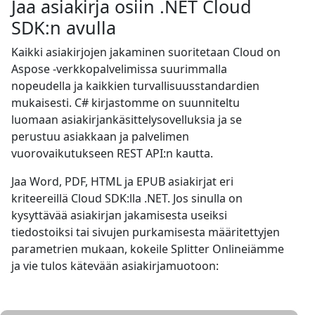
Jaa asiakirja osiin .NET Cloud
SDK:n avulla
Kaikki asiakirjojen jakaminen suoritetaan Cloud on
Aspose -verkkopalvelimissa suurimmalla
nopeudella ja kaikkien turvallisuusstandardien
mukaisesti. C# kirjastomme on suunniteltu
luomaan asiakirjankäsittelysovelluksia ja se
perustuu asiakkaan ja palvelimen
vuorovaikutukseen REST API:n kautta.
Jaa Word, PDF, HTML ja EPUB asiakirjat eri
kriteereillä Cloud SDK:lla .NET. Jos sinulla on
kysyttävää asiakirjan jakamisesta useiksi
tiedostoiksi tai sivujen purkamisesta määritettyjen
parametrien mukaan, kokeile Splitter Onlineiämme
ja vie tulos kätevään asiakirjamuotoon: