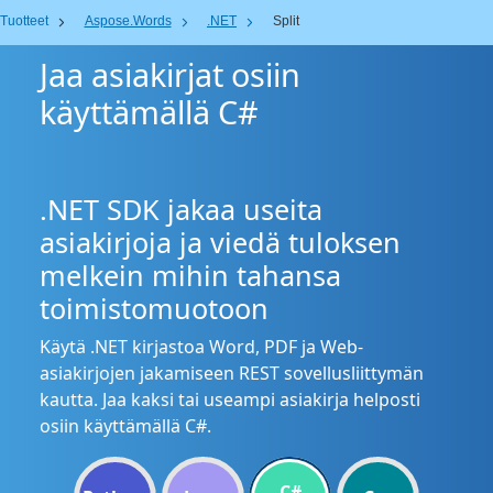
Tuotteet
Aspose.Words
.NET
Split
Jaa asiakirjat osiin
käyttämällä C#
.NET SDK jakaa useita
asiakirjoja ja viedä tuloksen
melkein mihin tahansa
toimistomuotoon
Käytä .NET kirjastoa Word, PDF ja Web-
asiakirjojen jakamiseen REST sovellusliittymän
kautta. Jaa kaksi tai useampi asiakirja helposti
osiin käyttämällä C#.
C#