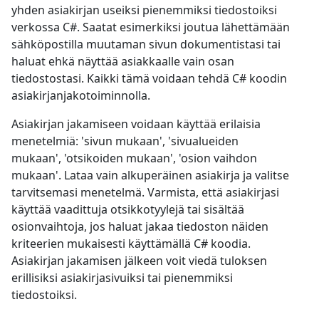
yhden asiakirjan useiksi pienemmiksi tiedostoiksi
verkossa C#. Saatat esimerkiksi joutua lähettämään
sähköpostilla muutaman sivun dokumentistasi tai
haluat ehkä näyttää asiakkaalle vain osan
tiedostostasi. Kaikki tämä voidaan tehdä C# koodin
asiakirjanjakotoiminnolla.
Asiakirjan jakamiseen voidaan käyttää erilaisia
menetelmiä: 'sivun mukaan', 'sivualueiden
mukaan', 'otsikoiden mukaan', 'osion vaihdon
mukaan'. Lataa vain alkuperäinen asiakirja ja valitse
tarvitsemasi menetelmä. Varmista, että asiakirjasi
käyttää vaadittuja otsikkotyylejä tai sisältää
osionvaihtoja, jos haluat jakaa tiedoston näiden
kriteerien mukaisesti käyttämällä C# koodia.
Asiakirjan jakamisen jälkeen voit viedä tuloksen
erillisiksi asiakirjasivuiksi tai pienemmiksi
tiedostoiksi.