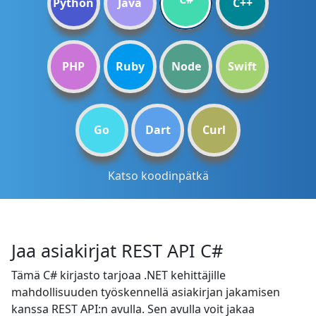
Python
Java
C++
PHP
Ruby
Node
Swift
Go
Dart
Curl
Katso koodinpätkä
Jaa asiakirjat REST API C#
Tämä C# kirjasto tarjoaa .NET kehittäjille
mahdollisuuden työskennellä asiakirjan jakamisen
kanssa REST API:n avulla. Sen avulla voit jakaa