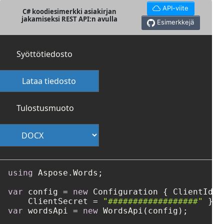
API-viite
C# koodiesimerkki asiakirjan
jakamiseksi REST API:n avulla
Esimerkkejä
Syöttötiedosto
Lataa tiedosto
Tulostusmuoto
using
 Aspose.Words;

var
 config = 
new
 Configuration { ClientId =
    ClientSecret = 
"##################"
var
 wordsApi = 
new
 WordsApi(config);
