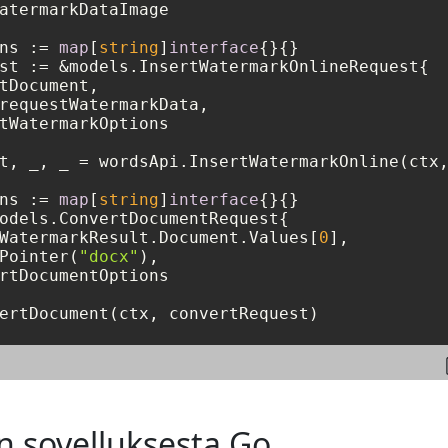
atermarkDataImage

ns := 
map
[
string
]
interface
{}{}

st := &models.InsertWatermarkOnlineRequest{

tDocument,

requestWatermarkData,

tWatermarkOptions

t, _, _ = wordsApi.InsertWatermarkOnline(ctx,
ns := 
map
[
string
]
interface
{}{}

odels.ConvertDocumentRequest{

WatermarkResult.Document.Values[
0
],

Pointer(
"docx"
),

rtDocumentOptions

ertDocument(ctx, convertRequest)
n sovelluksesta Go