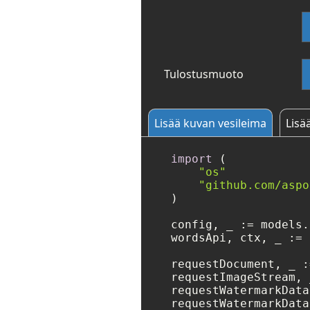
Tulostusmuoto
Lisää kuvan vesileima
Lisä
import
 (

"os"
"github.com/aspo
)

config, _ := models.
wordsApi, ctx, _ := 
requestDocument, _ :
requestImageStream, 
requestWatermarkData
requestWatermarkData