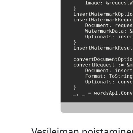
    Image: &requestW
}

insertWatermarkOptio
insertWatermarkReque
    Document: reques
    WatermarkData: &
    Optionals: inser
}

insertWatermarkResul
convertDocumentOptio
convertRequest := &m
    Document: insert
    Format: ToString
    Optionals: conve
}

_, _ = wordsApi.Conv
Vesileiman poistamine