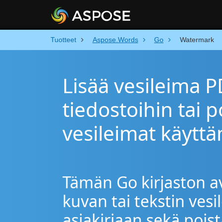
Tuotteet
Aspose.Words
Go
Watermark
Lisää vesileima P
tiedostoihin tai p
vesileimat käytt
Tämän Go kirjaston avu
kuvan tai tekstin ves
asiakirjaan sekä poist