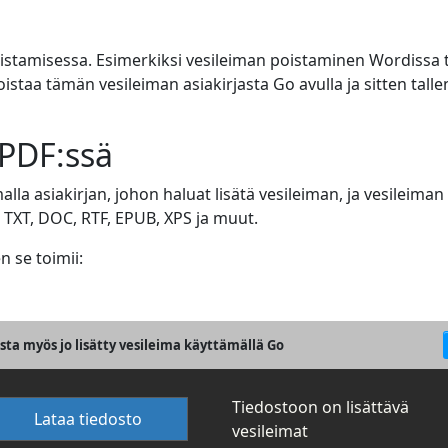
tamisessa. Esimerkiksi vesileiman poistaminen Wordissa ta
poistaa tämän vesileiman asiakirjasta Go avulla ja sitten tal
 PDF:ssä
la asiakirjan, johon haluat lisätä vesileiman, ja vesileiman 
TXT, DOC, RTF, EPUB, XPS ja muut.
 se toimii:
ista myös jo lisätty vesileima käyttämällä Go
Tiedostoon on lisättävä
Lataa tiedosto
vesileimat