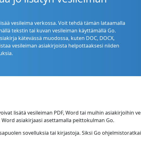
a lisää vesileima verkossa. Voit tehdä tämän lataamalla
ällä tekstin tai kuvan vesileiman käyttämällä Go.
 asiakirja kätevässä muodossa, kuten DOC, DOCX,
staa vesileiman asiakirjoista helpottaaksesi niiden
uksia.
oivat lisätä vesileiman PDF, Word tai muihin asiakirjoihin ve
ai Word asiakirjaasi asettamalla peittokulman Go.
puolen sovelluksia tai kirjastoja. Siksi Go ohjelmistoratk