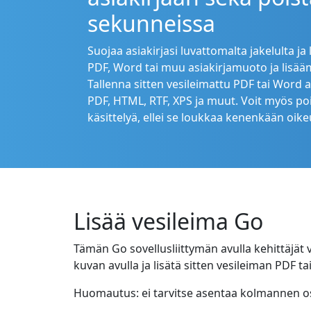
sekunneissa
Suojaa asiakirjasi luvattomalta jakelulta j
PDF, Word tai muu asiakirjamuoto ja lisääm
Tallenna sitten vesileimattu PDF tai Word
PDF, HTML, RTF, XPS ja muut. Voit myös poi
käsittelyä, ellei se loukkaa kenenkään oike
Lisää vesileima Go
Tämän Go sovellusliittymän avulla kehittäjät v
kuvan avulla ja lisätä sitten vesileiman PDF t
Huomautus: ei tarvitse asentaa kolmannen osa