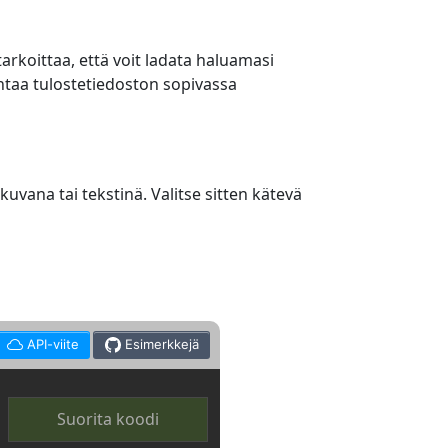
rkoittaa, että voit ladata haluamasi
lentaa tulostetiedoston sopivassa
kuvana tai tekstinä. Valitse sitten kätevä
API-viite
Esimerkkejä
Suorita koodi