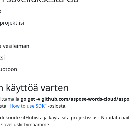
o
projektiisi
aa vesileiman
si
muotoon
n käyttöä varten
ittamalla
go get -v github.com/aspose-words-cloud/aspo
ista
"How to use SDK"
-osiosta.
dekoodi GitHubista ja käytä sitä projektissasi. Noudata näi
T sovellusliittymäämme.