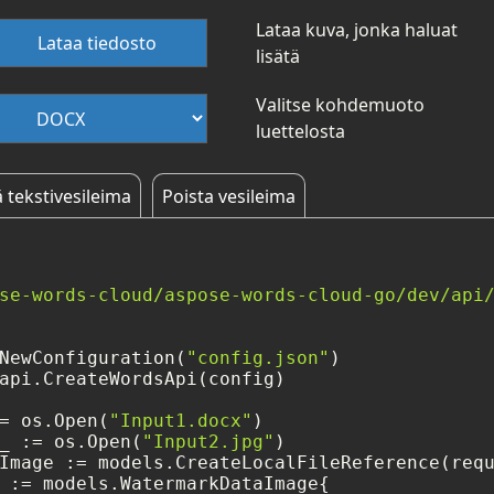
Lataa kuva, jonka haluat
Lataa tiedosto
lisätä
Valitse kohdemuoto
luettelosta
ä tekstivesileima
Poista vesileima
se-words-cloud/aspose-words-cloud-go/dev/api
NewConfiguration(
"config.json"
)

api.CreateWordsApi(config)

= os.Open(
"Input1.docx"
)

_ := os.Open(
"Input2.jpg"
)

Image := models.CreateLocalFileReference(requ
 := models.WatermarkDataImage{
