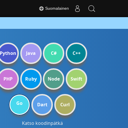
Suomalainen
Python
Java
C#
C++
PHP
Ruby
Node
Swift
Go
Dart
Curl
Katso koodinpätkä