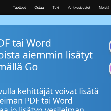
Tuotteet
Ostaa
Tuki
Verkkosivustot
Meistä
DF tai Word
oista aiemmin lisätyt
ämällä Go
lla kehittäjät voivat lisätä
ileiman PDF tai Word
aa jo lisätyn vesileiman