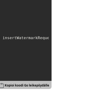
 insertWatermarkRequest)

Kopioi koodi Go leikepöydälle