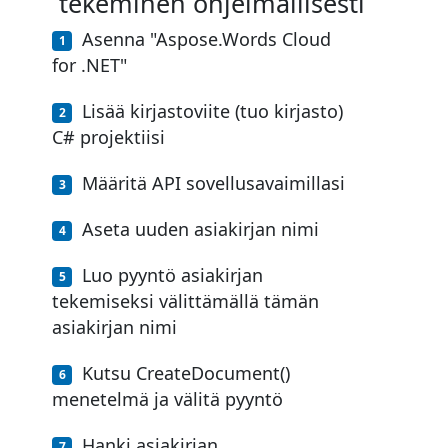
tekeminen ohjelmallisesti
Asenna "Aspose.Words Cloud
for .NET"
Lisää kirjastoviite (tuo kirjasto)
C# projektiisi
Määritä API sovellusavaimillasi
Aseta uuden asiakirjan nimi
Luo pyyntö asiakirjan
tekemiseksi välittämällä tämän
asiakirjan nimi
Kutsu CreateDocument()
menetelmä ja välitä pyyntö
Hanki asiakirjan