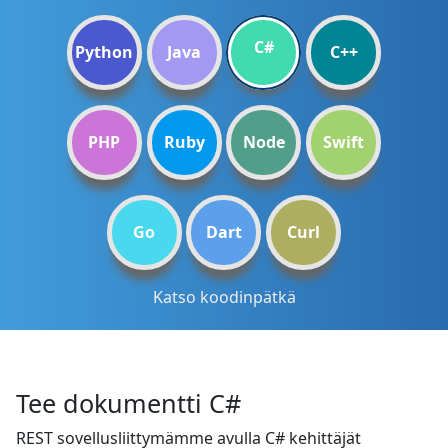
C#
Python
Java
C++
PHP
Ruby
Node
Swift
Go
Dart
Curl
Katso koodinpätkä
Tee dokumentti C#
REST sovellusliittymämme avulla C# kehittäjät