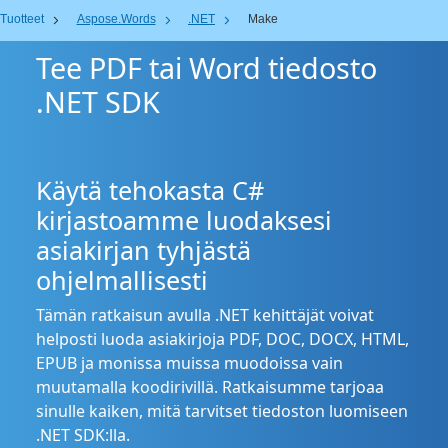
Tuotteet
Aspose.Words
.NET
Make
Tee PDF tai Word tiedosto
.NET SDK
Käytä tehokasta C#
kirjastoamme luodaksesi
asiakirjan tyhjästä
ohjelmallisesti
Tämän ratkaisun avulla .NET kehittäjät voivat
helposti luoda asiakirjoja PDF, DOC, DOCX, HTML,
EPUB ja monissa muissa muodoissa vain
muutamalla koodirivillä. Ratkaisumme tarjoaa
sinulle kaiken, mitä tarvitset tiedoston luomiseen
.NET SDK:lla.