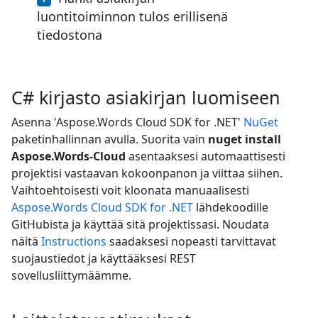
luontitoiminnon tulos erillisenä
tiedostona
C# kirjasto asiakirjan luomiseen
Asenna 'Aspose.Words Cloud SDK for .NET'
NuGet
paketinhallinnan avulla. Suorita vain
nuget install
Aspose.Words-Cloud
asentaaksesi automaattisesti
projektisi vastaavan kokoonpanon ja viittaa siihen.
Vaihtoehtoisesti voit kloonata manuaalisesti
Aspose.Words Cloud SDK for .NET
lähdekoodille
GitHubista ja käyttää sitä projektissasi. Noudata
näitä
Instructions
saadaksesi nopeasti tarvittavat
suojaustiedot ja käyttääksesi REST
sovellusliittymäämme.