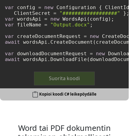
var
 config = 
new
 Configuration { ClientId =
   ClientSecret = 
"##################"
var
 wordsApi = 
new
var
 fileName = 
"Output.docx"
;

var
 createDocumentRequest = 
new
await
 wordsApi.CreateDocument(createDocumen
var
 downloadDocumentRequest = 
new
await
 wordsApi.DownloadFile(downloadDocumen
Suorita koodi
Kopioi koodi C# leikepöydälle
Word tai PDF dokumentin