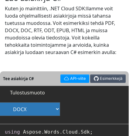
Kuten jo mainittiin, .NET Cloud SDK:llamme voit
luoda ohjelmallisesti asiakirjoja missä tahansa
tuetussa muodossa. Voit esimerkiksi tehdä PDF,
DOCX, DOC, RTF, ODT, EPUB, HTML ja muissa
muodoissa olevia tiedostoja. Voit kokeilla
tehokkaita toimintojamme ja arvioida, kuinka
asiakirja luodaan seuraavan C# esimerkin avulla:
Tee asiakirja C#
API-viite
Esimerkkejä
Tulostusmuoto
using
 Aspose.Words.Cloud.Sdk;
