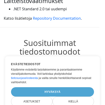
Laitteistovaatimukset
.NET Standard 2.0 tai uudempi
Katso lisätietoja
Repository Documentation
.
Suosituimmat
tiedostomuodot
EVÄSTETIEDOSTOT
Käytämme evästeitä tarjotaksemme ja parantaaksemme
vierailijakokemusta. Voit tarkistaa yksityiskohdat
Tehdä HTML
tietosuojaselosteesta
ja valita sinulle henkilökohtaisesti sopivat
Tehdä PDF
vaihtoehdot.
Tehdä WORD
HYVÄKSYÄ
ASETUKSET
KIELLÄ