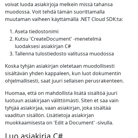
voivat luoda asiakirjoja melkein missä tahansa
muodossa. Voit tehdä tämän suorittamalla
muutaman vaiheen käyttämällä .NET Cloud SDK:ta:
Aseta tiedostonimi
Kutsu 'CreateDocument' -menetelmä
luodaksesi asiakirjan C#
Tallenna tulostiedosto valitussa muodossa
Koska tyhjän asiakirjan oletetaan muodollisesti
sisältävän yhden kappaleen, kun luot dokumentin
ohjelmallisesti, saat juuri sellaisen perusrakenteen.
Huomaa, että on mahdollista lisätä sisältöä juuri
luotuun asiakirjaan välittömästi. Siten et saa vain
tyhjää asiakirjaa, vaan asiakirjan, joka sisältää
vaaditun sisällön. Lisätietoja asiakirjan
muokkaamisesta on 'Edit a Document' -sivulla.
Luo asiakirja C#