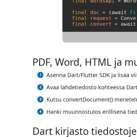
final
wordsApi
=
 Word
final
doc
=
 (await 
Fi
final
request
=
 Conve
final
convert
=
 await
PDF, Word, HTML ja m
Asenna Dart/Flutter SDK ja lisää viit
Avaa lähdetiedosto kohteessa Dart
Kutsu convertDocument() menetelmä 
Hanki muunnostulos erillisenä tie
Dart kirjasto tiedosto