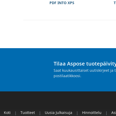
PDF INTO XPS
T
Tilaa Aspose tuotepäivit
Saat kuukausittaiset uutiskirjeet ja
postilaatikkoosi.
Koti
|
Tuotteet
|
Uusia Julkaisuja
|
Hinnoittelu
|
As