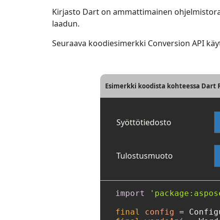
Kirjasto Dart on ammattimainen ohjelmistora
laadun.
Seuraava koodiesimerkki Conversion API käyt
Esimerkki koodista kohteessa Dart
Syöttötiedosto
Tulostusmuoto
import
'package:aspos
final
config
=
 Config