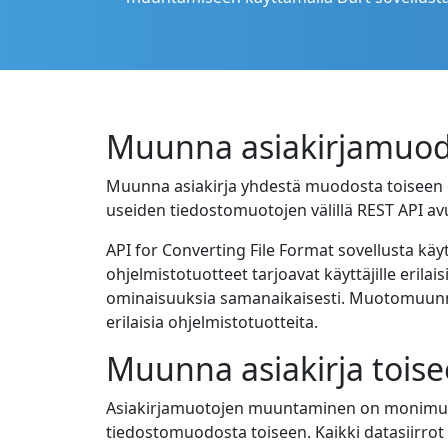
Muunna asiakirjamuod
Muunna asiakirja yhdestä muodosta toiseen o
useiden tiedostomuotojen välillä REST API avu
API for Converting File Format sovellusta k
ohjelmistotuotteet tarjoavat käyttäjille erilai
ominaisuuksia samanaikaisesti. Muotomuunnok
erilaisia ohjelmistotuotteita.
Muunna asiakirja tois
Asiakirjamuotojen muuntaminen on monimutkain
tiedostomuodosta toiseen. Kaikki datasiirrot s