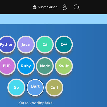
Suomalainen
Python
Java
C#
C++
PHP
Ruby
Node
Swift
Dart
Go
Curl
Katso koodinpätkä