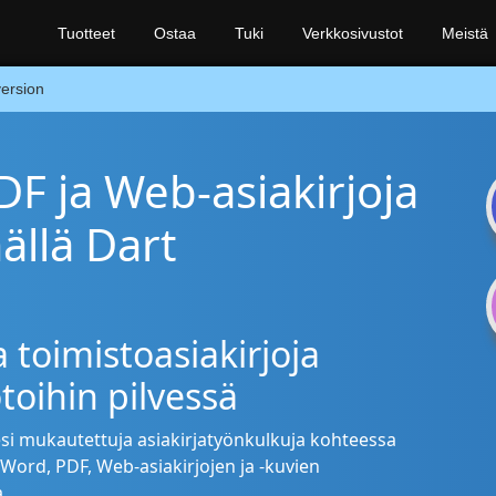
Tuotteet
Ostaa
Tuki
Verkkosivustot
Meistä
ersion
 ja Web-asiakirjoja
ällä Dart
 toimistoasiakirjoja
toihin pilvessä
esi mukautettuja asiakirjatyönkulkuja kohteessa
Word, PDF, Web-asiakirjojen ja -kuvien
.