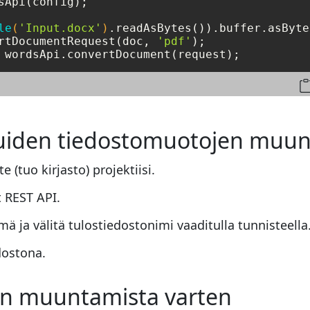
sApi(config);

le
(
'Input.docx'
)
rtDocumentRequest(doc, 
'pdf'
 wordsApi.convertDocument(request);
uiden tiedostomuotojen muu
e (tuo kirjasto) projektiisi.
 REST API.
ja välitä tulostiedostonimi vaaditulla tunnisteella
dostona.
jen muuntamista varten