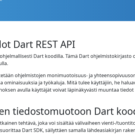
ot Dart REST API
hjelmallisesti Dart koodilla. Tämä Dart ohjelmistokirjast
lla.
äytetään ohjelmistojen monimuotoisuus- ja yhteensopivuuso
sia ominaisuuksia ja työkaluja. Mitä tulee käyttäjiin, he hal
sen avulla käyttäjät voivat läpinäkyvästi muuntaa tiedot
een tiedostomuotoon Dart kood
en tehtävä, joka voi sisältää välivaiheen vienti-/tuontit
uorittaa Dart SDK, säilyttäen samalla lähdeasiakirjan rakent