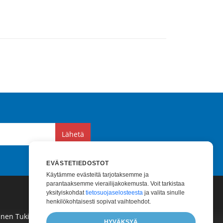
Lähetä
EVÄSTETIEDOSTOT
Käytämme evästeitä tarjotaksemme ja
parantaaksemme vierailijakokemusta. Voit tarkistaa
yksityiskohdat
tietosuojaselosteesta
ja valita sinulle
henkilökohtaisesti sopivat vaihtoehdot.
inen Tuki
|
Maksullinen Konsultointi
|
Blogi
|
HYVÄKSYÄ