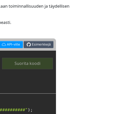
an toiminnallisuuden ja täydellisen
easti.
API-viite
Esimerkkejä
Suorita koodi
##########"