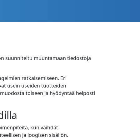
o on suunniteltu muuntamaan tiedostoja
ngelmien ratkaisemiseen. Eri
uavat usein useiden tuotteiden
 muodosta toiseen ja hyödyntää helposti
illa
oimenpiteitä, kun vaihdat
eellisen ja loogisen sisällön.