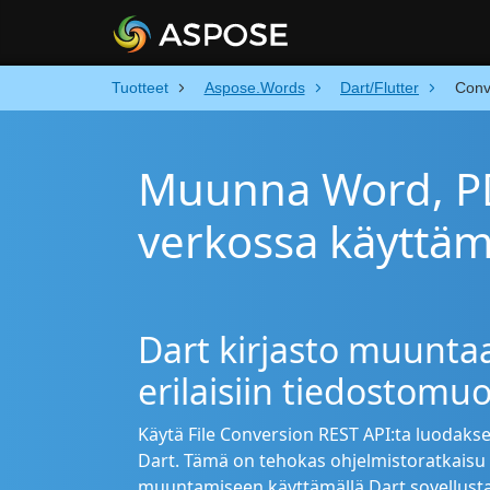
Tuotteet
Aspose.Words
Dart/Flutter
Conv
Muunna Word, PDF
verkossa käyttäm
Dart kirjasto muuntaa
erilaisiin tiedostomuo
Käytä File Conversion REST API:ta luodaks
Dart. Tämä on tehokas ohjelmistoratkaisu 
muuntamiseen käyttämällä Dart sovellusta