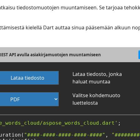
tkaisu tiedostomuotojen muuntamiseen. Se tarjoaa tehokka
tämisestä kielellä Dart auttaa sinua pääsemään alkuun nop
 REST API avulla asiakirjamuotojen muuntamiseen
Lataa tiedosto, jonka
Lataa tiedosto
haluat muuntaa
Valitse kohdemuoto
luettelosta
e_words_cloud/aspose_words_cloud.dart'
;

uration(
"####-####-####-####-####"
, 
"########