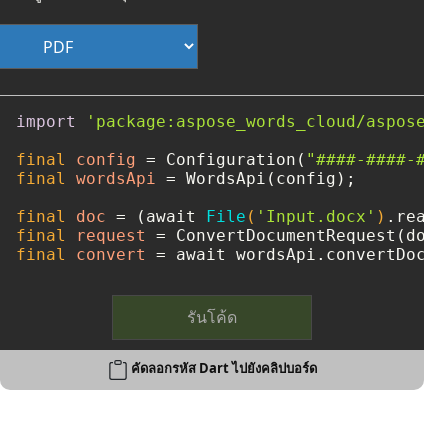
import
'package:aspose_words_cloud/aspose_w
final
config
=
 Configuration(
"####-####-###
final
wordsApi
=
 WordsApi(config);

final
doc
=
 (await 
File
(
'Input.docx'
)
final
request
=
 ConvertDocumentRequest(doc,
final
convert
=
 await wordsApi.convertDocum
รันโค้ด
คัดลอกรหัส Dart ไปยังคลิปบอร์ด