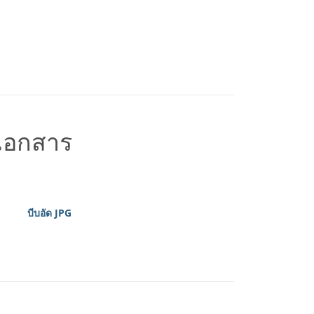
ดเอกสาร
บีบอัด JPG