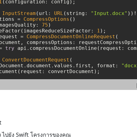
I
(configuration: config);

InputStream
(url: 
URL
(string: 
"Input.docx"
))
!
tions 
=
CompressOptions
()

magesQuality: 
75
)

eFactor(imagesReduceSizeFactor: 
1
equest 
=
CompressDocumentOnlineRequest
(

=
try
 api.compressDocumentOnline(request: com
ConvertDocumentRequest
(

Document.document.values.first, format: 
"docx
cument(request: convertDocument);
t
รี) ไปยัง Swift โครงการของคุณ