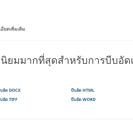
อียดเพิ่มเติม
่นิยมมากที่สุดสำหรับการบีบอั
ีบอัด DOCX
บีบอัด HTML
ีบอัด TIFF
บีบอัด WORD