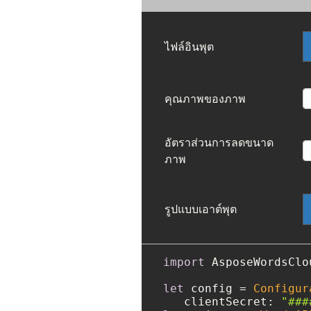
ไฟล์อินพุต
คุณภาพของภาพ
อัตราส่วนการลดขนาด
ภาพ
รูปแบบเอาต์พุต
import
 AsposeWordsClou
let
 config 
=
Configur
   clientSecret: 
"###