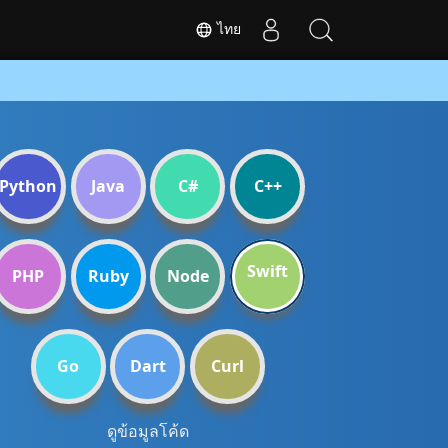
ไทย
Python
Java
C#
C++
Swift
PHP
Ruby
Node
Go
Dart
Curl
ดูข้อมูลโค้ด