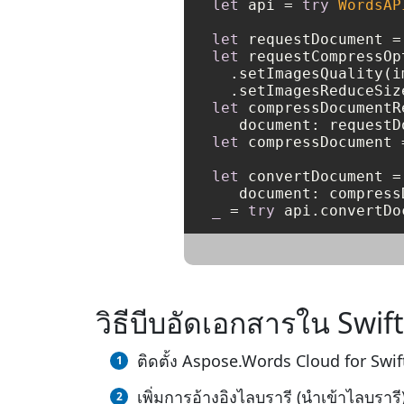
let
 api 
=
try
WordsAP
let
 requestDocument 
=
let
 requestCompressOp
  .setImagesQuality(i
  .setImagesReduceSiz
let
 compressDocumentR
let
 compressDocument 
let
 convertDocument 
=
   document: compress
_
=
try
 api.convertDo
วิธีบีบอัดเอกสารใน Swift
ติดตั้ง Aspose.Words Cloud for Swif
เพิ่มการอ้างอิงไลบรารี (นำเข้าไลบรา