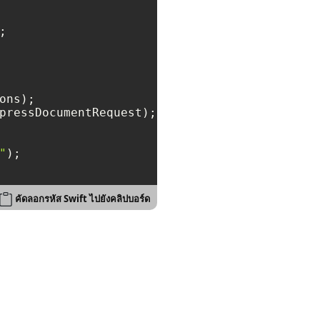
pressDocumentRequest);

"
คัดลอกรหัส Swift ไปยังคลิปบอร์ด