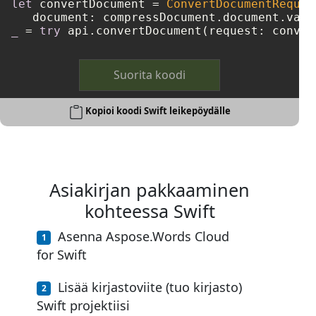
let
 convertDocument 
=
ConvertDocumentReques
   document: compressDocument.document.valu
_
=
try
 api.convertDocument(request: conver
Suorita koodi
Kopioi koodi Swift leikepöydälle
Asiakirjan pakkaaminen
kohteessa Swift
Asenna Aspose.Words Cloud
for Swift
Lisää kirjastoviite (tuo kirjasto)
Swift projektiisi