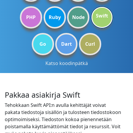
Swift
PHP
Ruby
Node
Go
Dart
Curl
Katso koodinpätkä
Pakkaa asiakirja Swift
Tehokkaan Swift API:n avulla kehittäjät voivat
pakata tiedostoja sisällön ja tulosteen tiedostokoon
optimoimiseksi. Tiedoston kokoa pienennetään
poistamalla käyttämättömät tiedot ja resurssit. Voit