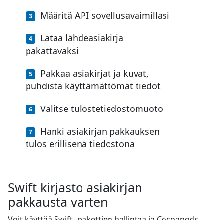
Määritä API sovellusavaimillasi
Lataa lähdeasiakirja
pakattavaksi
Pakkaa asiakirjat ja kuvat,
puhdista käyttämättömät tiedot
Valitse tulostetiedostomuoto
Hanki asiakirjan pakkauksen
tulos erillisenä tiedostona
Swift kirjasto asiakirjan
pakkausta varten
Voit käyttää Swift -pakettien hallintaa ja Cocoapods