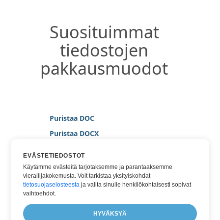
Suosituimmat
tiedostojen
pakkausmuodot
Puristaa DOC
Puristaa DOCX
Puristaa HTML
EVÄSTETIEDOSTOT
Puristaa JPG
Käytämme evästeitä tarjotaksemme ja parantaaksemme
vierailijakokemusta. Voit tarkistaa yksityiskohdat
Puristaa PDF
tietosuojaselosteesta
ja valita sinulle henkilökohtaisesti sopivat
Puristaa TIFF
vaihtoehdot.
Puristaa WORD
HYVÄKSYÄ