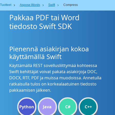
Tuotteet
Aspose.Words
Swift
Compress
Pakkaa PDF tai Word
tiedosto Swift SDK
Pienennä asiakirjan kokoa
käyttämällä Swift
Käyttämällä REST sovellusliittymää kohteessa
Swift kehittäjät voivat pakata asiakirjoja DOC,
DOCX, RTF, PDF ja muissa muodoissa. Annetulla
ratkaisulla tulos on korkealaatuinen tiedosto
pakkaamisen jälkeen.
Python
Java
C#
C++