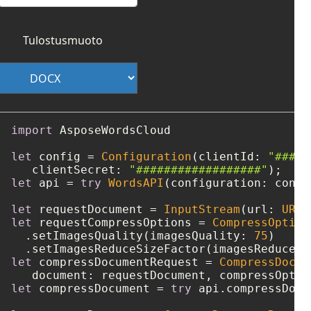
Tulostusmuoto
import
 AsposeWordsCloud

let
 config 
=
Configuration
(clientId: 
"####-
   clientSecret: 
"##################"
let
 api 
=
try
WordsAPI
(configuration: config
let
 requestDocument 
=
InputStream
(url: 
URL
(
let
 requestCompressOptions 
=
CompressOption
  .setImagesQuality(imagesQuality: 
75
)

  .setImagesReduceSizeFactor(imagesReduceSi
let
 compressDocumentRequest 
=
CompressDocum
let
 compressDocument 
=
try
 api.compressDocu