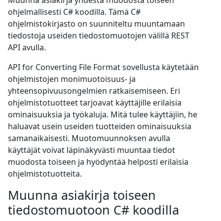
Muunna asiakirja yhdestä muodosta toiseen
ohjelmallisesti C# koodilla. Tämä C#
ohjelmistokirjasto on suunniteltu muuntamaan
tiedostoja useiden tiedostomuotojen välillä REST
API avulla.
API for Converting File Format sovellusta käytetään
ohjelmistojen monimuotoisuus- ja
yhteensopivuusongelmien ratkaisemiseen. Eri
ohjelmistotuotteet tarjoavat käyttäjille erilaisia
ominaisuuksia ja työkaluja. Mitä tulee käyttäjiin, he
haluavat usein useiden tuotteiden ominaisuuksia
samanaikaisesti. Muotomuunnoksen avulla
käyttäjät voivat läpinäkyvästi muuntaa tiedot
muodosta toiseen ja hyödyntää helposti erilaisia
ohjelmistotuotteita.
Muunna asiakirja toiseen
tiedostomuotoon C# koodilla