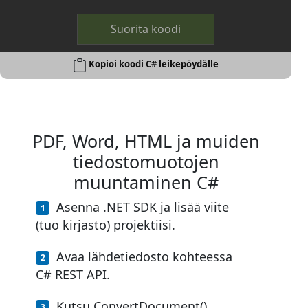
Suorita koodi
Kopioi koodi C# leikepöydälle
PDF, Word, HTML ja muiden
tiedostomuotojen
muuntaminen C#
Asenna .NET SDK ja lisää viite
(tuo kirjasto) projektiisi.
Avaa lähdetiedosto kohteessa
C# REST API.
Kutsu ConvertDocument()