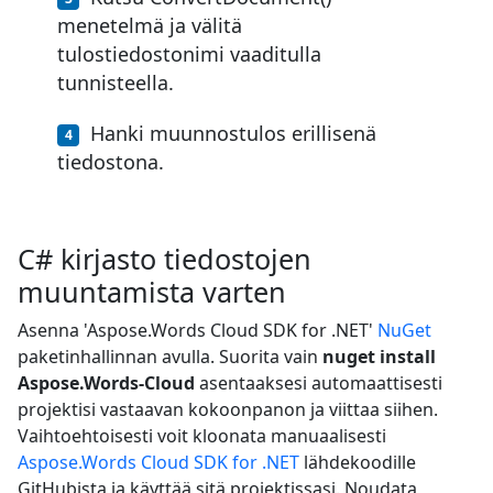
menetelmä ja välitä
tulostiedostonimi vaaditulla
tunnisteella.
Hanki muunnostulos erillisenä
tiedostona.
C# kirjasto tiedostojen
muuntamista varten
Asenna 'Aspose.Words Cloud SDK for .NET'
NuGet
paketinhallinnan avulla. Suorita vain
nuget install
Aspose.Words-Cloud
asentaaksesi automaattisesti
projektisi vastaavan kokoonpanon ja viittaa siihen.
Vaihtoehtoisesti voit kloonata manuaalisesti
Aspose.Words Cloud SDK for .NET
lähdekoodille
GitHubista ja käyttää sitä projektissasi. Noudata