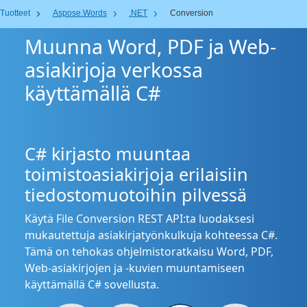
Tuotteet
Aspose.Words
.NET
Conversion
Muunna Word, PDF ja Web-
asiakirjoja verkossa
käyttämällä C#
C# kirjasto muuntaa
toimistoasiakirjoja erilaisiin
tiedostomuotoihin pilvessä
Käytä File Conversion REST API:ta luodaksesi
mukautettuja asiakirjatyönkulkuja kohteessa C#.
Tämä on tehokas ohjelmistoratkaisu Word, PDF,
Web-asiakirjojen ja -kuvien muuntamiseen
käyttämällä C# sovellusta.