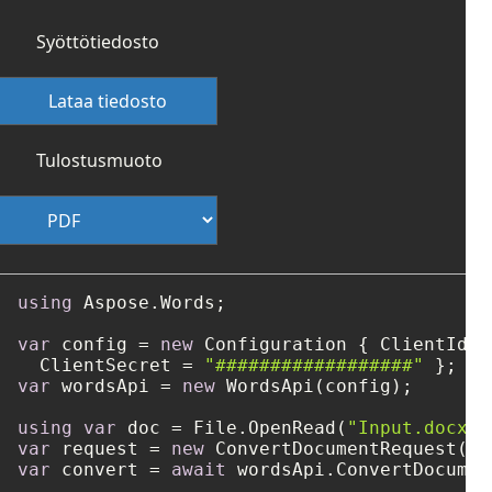
Syöttötiedosto
Lataa tiedosto
Tulostusmuoto
using
 Aspose.Words;

var
 config = 
new
 Configuration { ClientId =
  ClientSecret = 
"##################"
var
 wordsApi = 
new
 WordsApi(config);

using
var
 doc = File.OpenRead(
"Input.docx"
var
 request = 
new
 ConvertDocumentRequest(do
var
 convert = 
await
 wordsApi.ConvertDocumen