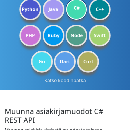
C#
Python
Java
C++
PHP
Ruby
Node
Swift
Go
Dart
Curl
Katso koodinpätkä
Muunna asiakirjamuodot C#
REST API