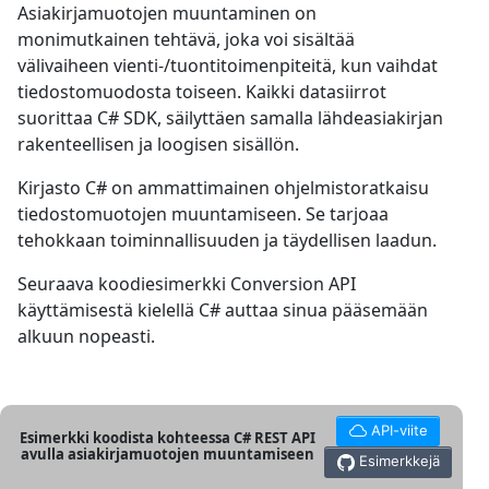
Asiakirjamuotojen muuntaminen on
monimutkainen tehtävä, joka voi sisältää
välivaiheen vienti-/tuontitoimenpiteitä, kun vaihdat
tiedostomuodosta toiseen. Kaikki datasiirrot
suorittaa C# SDK, säilyttäen samalla lähdeasiakirjan
rakenteellisen ja loogisen sisällön.
Kirjasto C# on ammattimainen ohjelmistoratkaisu
tiedostomuotojen muuntamiseen. Se tarjoaa
tehokkaan toiminnallisuuden ja täydellisen laadun.
Seuraava koodiesimerkki Conversion API
käyttämisestä kielellä C# auttaa sinua pääsemään
alkuun nopeasti.
API-viite
Esimerkki koodista kohteessa C# REST API
avulla asiakirjamuotojen muuntamiseen
Esimerkkejä