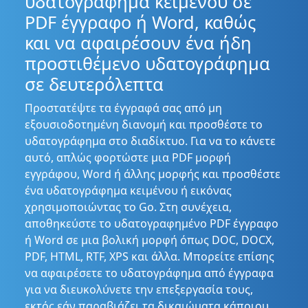
υδατογράφημα κειμένου σε
PDF έγγραφο ή Word, καθώς
και να αφαιρέσουν ένα ήδη
προστιθέμενο υδατογράφημα
σε δευτερόλεπτα
Προστατέψτε τα έγγραφά σας από μη
εξουσιοδοτημένη διανομή και προσθέστε το
υδατογράφημα στο διαδίκτυο. Για να το κάνετε
αυτό, απλώς φορτώστε μια PDF μορφή
εγγράφου, Word ή άλλης μορφής και προσθέστε
ένα υδατογράφημα κειμένου ή εικόνας
χρησιμοποιώντας το Go. Στη συνέχεια,
αποθηκεύστε το υδατογραφημένο PDF έγγραφο
ή Word σε μια βολική μορφή όπως DOC, DOCX,
PDF, HTML, RTF, XPS και άλλα. Μπορείτε επίσης
να αφαιρέσετε το υδατογράφημα από έγγραφα
για να διευκολύνετε την επεξεργασία τους,
εκτός εάν παραβιάζει τα δικαιώματα κάποιου.