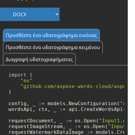
Προσθέστε ένα υδατογράφημα εικόνας
Προσθέστε ένα υδατογράφημα κειμένου
Διαγραφή υδατογραφήματος
import
 (

"os"
"github.com/aspose-words-cloud/aspose-
)

config, _ := models.NewConfiguration(
"conf
wordsApi, ctx, _ := api.CreateWordsApi(con
requestDocument, _ := os.Open(
"Input1.docx
requestImageStream, _ := os.Open(
"Input2.j
requestWatermarkDataImage := models.Create