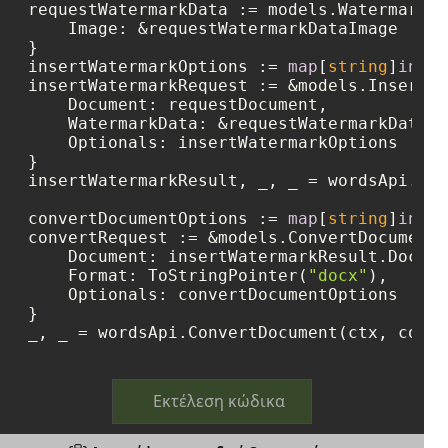
requestWatermarkData := models.WatermarkDa
    Image: &requestWatermarkDataImage

}

insertWatermarkOptions := 
map
[
string
]
inter
insertWatermarkRequest := &models.InsertWa
    Document: requestDocument,

    WatermarkData: &requestWatermarkData,

    Optionals: insertWatermarkOptions

}

insertWatermarkResult, _, _ = wordsApi.Ins
convertDocumentOptions := 
map
[
string
]
inter
convertRequest := &models.ConvertDocumentR
    Document: insertWatermarkResult.Docume
    Format: ToStringPointer(
"docx"
),

    Optionals: convertDocumentOptions

}

_, _ = wordsApi.ConvertDocument(ctx, conve
Εκτέλεση κώδικα