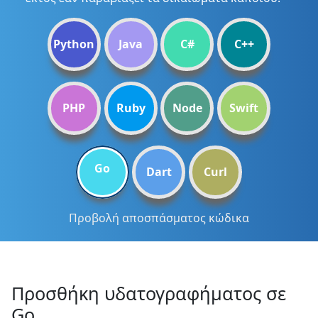
Python
Java
C#
C++
PHP
Ruby
Node
Swift
Go
Dart
Curl
Προβολή αποσπάσματος κώδικα
Προσθήκη υδατογραφήματος σε
Go