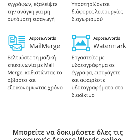
εγγράφων, εξαλείψτε
Υποστηρίζονται
την ανάγκη για μη
διάφορες λειτουργίες
αυτόματη εισαγωγή
διαχωρισμού
Aspose.Words
Aspose.Words
MailMerge
Watermark
Βελτιώστε τη μαζική
Εργαστείτε με
επικοινωνία με Mail
υδατογράφημα σε
Merge, καθιστώντας το
έγγραφα, εισαγάγετε
αβίαστο και
και αφαιρέστε
εξοικονομώντας χρόνο
υδατογραφήματα στο
διαδίκτυο
Μπορείτε να δοκιμάσετε όλες τις
εφαρμογές Aspose.Words online