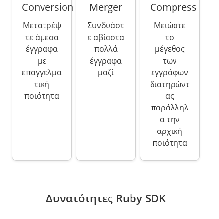
Conversion
Merger
Compress
Μετατρέψ
Συνδυάστ
Μειώστε
τε άμεσα
ε αβίαστα
το
έγγραφα
πολλά
μέγεθος
με
έγγραφα
των
επαγγελμα
μαζί
εγγράφων
τική
διατηρώντ
ποιότητα
ας
παράλληλ
α την
αρχική
ποιότητα
Δυνατότητες Ruby SDK