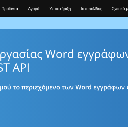
Προϊόντα
Αγορά
Υποστήριξη
Ιστοσελίδες
Σχετικά 
εργασίας Word εγγράφω
ST API
σμού το περιεχόμενο των Word εγγράφων 