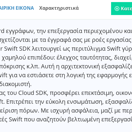
ΑΙΡΙΚΗ ΕΙΚΟΝΑ
Χαρακτηριστικά
Κατ
d εγγράφων, την επεξεργασία περιεχομένου και
χετίζονται με τα έγγραφά σας με ροές εργασίας
r Swift SDK λειτουργεί ως περιτύλιγμα Swift γύρ
χαμηλού επιπέδου: έλεγχος ταυτότητας, διαχείρ
όκρισης κ.λπ. Αυτή η αρχιτεκτονική εξασφαλίζε
ft για να εστιάσετε στη λογική της εφαρμογής ε
διακομιστή.
ειας του Cloud SDK, προσφέρει επεκτάσιμη, οικο
t. Επιτρέπει την εύκολη ενσωμάτωση, εξασφαλί
είριση πόρων. Με ισχυρή ασφάλεια, μαζί με περ
τές Swift που αναζητούν βελτιωμένη επεξεργασ