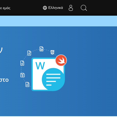
Ελληνικά
με εμάς
ν
στο