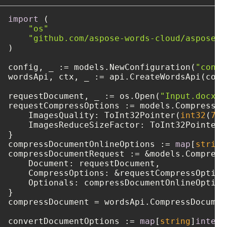
import
 (

"os"
"github.com/aspose-words-cloud/aspose-w
)

config, _ := models.NewConfiguration(
"confi
wordsApi, ctx, _ := api.CreateWordsApi(confi
requestDocument, _ := os.Open(
"Input.docx"
)

requestCompressOptions := models.CompressOpt
    ImagesQuality: ToInt32Pointer(
int32
(
75
)
    ImagesReduceSizeFactor: ToInt32Pointer(
}

compressDocumentOnlineOptions := 
map
[
string
compressDocumentRequest := &models.Compress
    Document: requestDocument,

    CompressOptions: &requestCompressOptions
    Optionals: compressDocumentOnlineOptions
}

compressDocument = wordsApi.CompressDocumen
convertDocumentOptions := 
map
[
string
]
interf