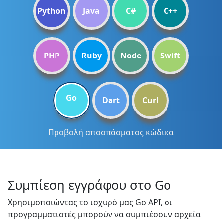
Python
Java
C#
C++
PHP
Ruby
Node
Swift
Go
Dart
Curl
Προβολή αποσπάσματος κώδικα
Συμπίεση εγγράφου στο Go
Χρησιμοποιώντας το ισχυρό μας Go API, οι
προγραμματιστές μπορούν να συμπιέσουν αρχεία