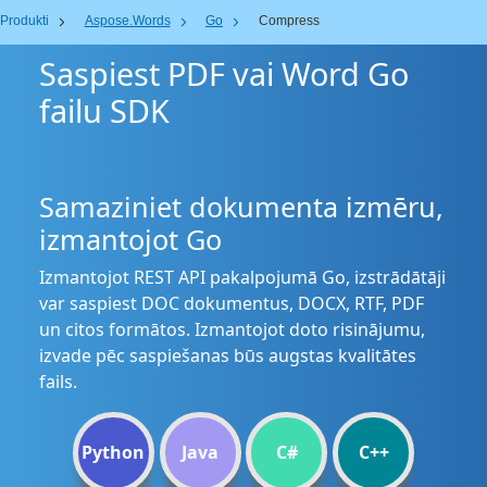
Produkti
Aspose.Words
Go
Compress
Saspiest PDF vai Word Go
failu SDK
Samaziniet dokumenta izmēru,
izmantojot Go
Izmantojot REST API pakalpojumā Go, izstrādātāji
var saspiest DOC dokumentus, DOCX, RTF, PDF
un citos formātos. Izmantojot doto risinājumu,
izvade pēc saspiešanas būs augstas kvalitātes
fails.
Python
Java
C#
C++