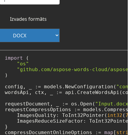
Izvades formāts
import
 (

"os"
"github.com/aspose-words-cloud/aspose-w
)

config, _ := models.NewConfiguration(
"confi
wordsApi, ctx, _ := api.CreateWordsApi(confi
requestDocument, _ := os.Open(
"Input.docx"
)

requestCompressOptions := models.CompressOpt
    ImagesQuality: ToInt32Pointer(
int32
(
75
)
    ImagesReduceSizeFactor: ToInt32Pointer(
}

compressDocumentOnlineOptions := 
map
[
string