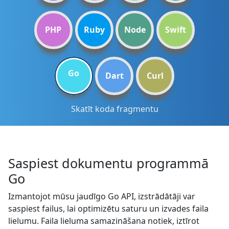
PHP
Ruby
Node
Swift
Go
Dart
Curl
Skatīt koda fragmentu
Saspiest dokumentu programmā
Go
Izmantojot mūsu jaudīgo Go API, izstrādātāji var
saspiest failus, lai optimizētu saturu un izvades faila
lielumu. Faila lieluma samazināšana notiek, iztīrot