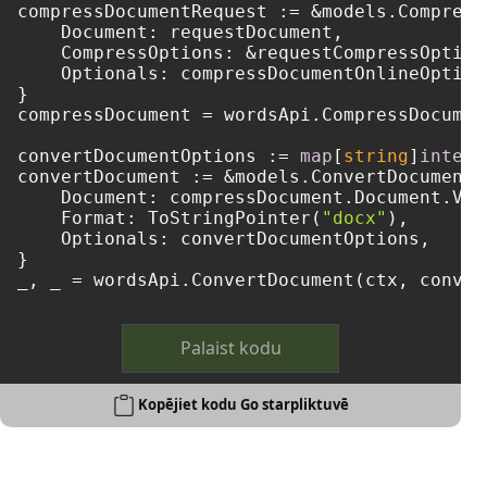
compressDocumentRequest := &models.Compress
    Document: requestDocument,

    CompressOptions: &requestCompressOptions
    Optionals: compressDocumentOnlineOptions
}

compressDocument = wordsApi.CompressDocumen
convertDocumentOptions := 
map
[
string
]
interf
convertDocument := &models.ConvertDocumentRe
    Document: compressDocument.Document.Val
    Format: ToStringPointer(
"docx"
),

    Optionals: convertDocumentOptions,

}

_, _ = wordsApi.ConvertDocument(ctx, conver
Palaist kodu
Kopējiet kodu Go starpliktuvē