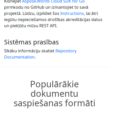
Klonējiet
Aspose.Words Cloud SDK for Go
pirmkodu no GitHub un izmantojiet to savā
projektā. Lūdzu, izpildiet šos
Instructions
, lai ātri
iegūtu nepieciešamos drošības akreditācijas datus
un piekļūtu mūsu REST API.
Sistēmas prasības
Sīkāku informāciju skatiet
Repository
Documentation
.
Populārākie
dokumentu
saspiešanas formāti