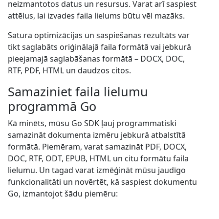
neizmantotos datus un resursus. Varat arī saspiest
attēlus, lai izvades faila lielums būtu vēl mazāks.
Satura optimizācijas un saspiešanas rezultāts var
tikt saglabāts oriģinālajā faila formātā vai jebkurā
pieejamajā saglabāšanas formātā – DOCX, DOC,
RTF, PDF, HTML un daudzos citos.
Samaziniet faila lielumu
programmā Go
Kā minēts, mūsu Go SDK ļauj programmatiski
samazināt dokumenta izmēru jebkurā atbalstītā
formātā. Piemēram, varat samazināt PDF, DOCX,
DOC, RTF, ODT, EPUB, HTML un citu formātu faila
lielumu. Un tagad varat izmēģināt mūsu jaudīgo
funkcionalitāti un novērtēt, kā saspiest dokumentu
Go, izmantojot šādu piemēru: