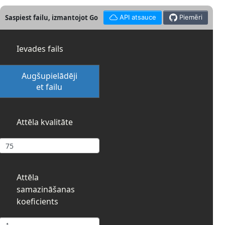
Saspiest failu, izmantojot Go
API atsauce
Piemēri
Ievades fails
Augšupielādēji
et failu
Attēla kvalitāte
Attēla
samazināšanas
koeficients