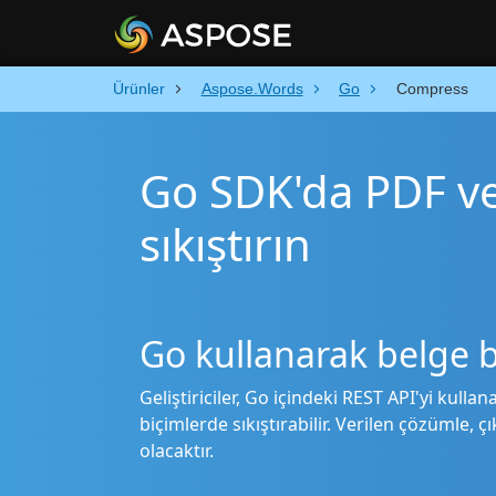
Ürünler
Aspose.Words
Go
Compress
Go SDK'da PDF v
sıkıştırın
Go kullanarak belge 
Geliştiriciler, Go içindeki REST API'yi kull
biçimlerde sıkıştırabilir. Verilen çözümle, ç
olacaktır.