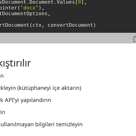
sDocument.Document.Values[
0
],

ointer(
"docx"
),

tDocumentOptions,

rtDocument(ctx, convertDocument)
ştırılır
in
ekleyin (kütüphaneyi içe aktarın)
 API'yi yapılandırın
yin
kullanılmayan bilgileri temizleyin