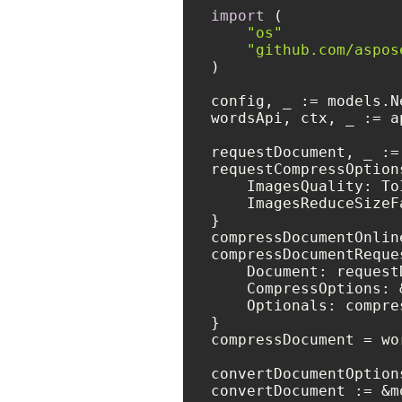
import
 (

"os"
"github.com/aspos
)

config, _ := models.N
wordsApi, ctx, _ := a
requestDocument, _ :=
requestCompressOption
    ImagesQuality: To
    ImagesReduceSizeF
}

compressDocumentOnlin
compressDocumentReque
    Document: requestD
    CompressOptions: 
    Optionals: compre
}

compressDocument = wo
convertDocumentOption
convertDocument := &m