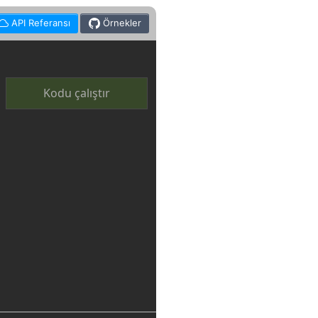
API Referansı
Örnekler
Kodu çalıştır