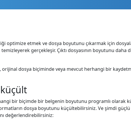
çeriği optimize etmek ve dosya boyutunu çıkarmak için dosyala
ı temizleyerek gerçekleşir. Çıktı dosyasının boyutunu daha 
u, orijinal dosya biçiminde veya mevcut herhangi bir kayde
küçült
rhangi bir biçimde bir belgenin boyutunu programlı olarak k
atların dosya boyutunu küçültebilirsiniz. Ve şimdi güçlü iş
nı değerlendirebilirsiniz: