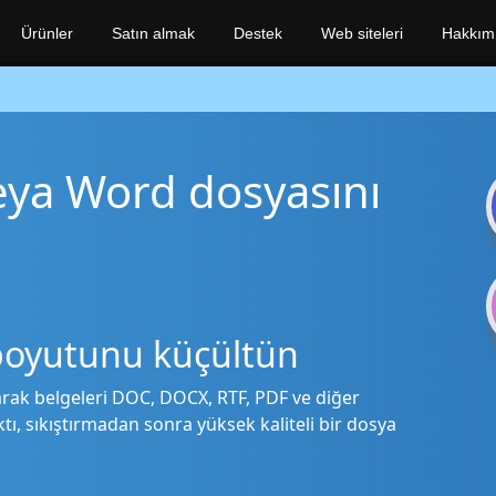
Ürünler
Satın almak
Destek
Web siteleri
Hakkım
eya Word dosyasını
boyutunu küçültün
anarak belgeleri DOC, DOCX, RTF, PDF ve diğer
ıktı, sıkıştırmadan sonra yüksek kaliteli bir dosya