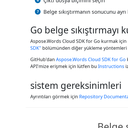
Çıktı dosya biçimini seçin
Belge sıkıştırmanın sonucunu ayrı 
Go belge sıkıştırmayı k
Aspose.Words Cloud SDK for Go kurmak için
SDK"
bölümünden diğer yükleme yöntemleri hak
GitHub'dan
Aspose.Words Cloud SDK for Go
k
API'mize erişmek için lütfen bu
Instructions
i
sistem gereksinimleri
Ayrıntıları görmek için
Repository Documenta
Belge 