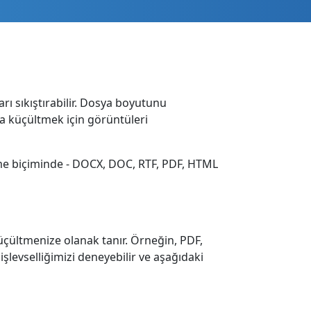
rı sıkıştırabilir. Dosya boyutunu
da küçültmek için görüntüleri
tme biçiminde - DOCX, DOC, RTF, PDF, HTML
üçültmenize olanak tanır. Örneğin, PDF,
levselliğimizi deneyebilir ve aşağıdaki