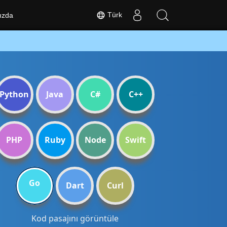
Türk
ızda
Python
Java
C#
C++
PHP
Ruby
Node
Swift
Go
Dart
Curl
Kod pasajını görüntüle