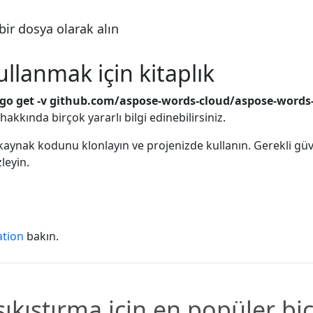
bir dosya olarak alın
ullanmak için kitaplık
go get -v github.com/aspose-words-cloud/aspose-words
kında birçok yararlı bilgi edinebilirsiniz.
aynak kodunu klonlayın ve projenizde kullanın. Gerekli güven
zleyin.
tion
bakın.
sıkıştırma için en popüler bi