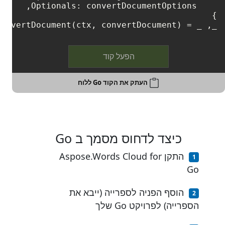
_, _ = wordsApi.ConvertDocument(ctx, convertDocument)
הפעל קוד
העתק את הקוד Go ללוח
כיצד לדחוס מסמך ב Go
התקן Aspose.Words Cloud for
Go
הוסף הפניה לספרייה (ייבא את
הספרייה) לפרויקט Go שלך