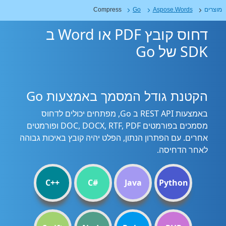
מוצרים
Aspose.Words
Go
Compress
דחוס קובץ PDF או Word ב
SDK של Go
הקטנת גודל המסמך באמצעות Go
באמצעות REST API ב Go, מפתחים יכולים לדחוס
מסמכים בפורמטים DOC, DOCX, RTF, PDF ופורמטים
אחרים. עם הפתרון הנתון, הפלט יהיה קובץ באיכות גבוהה
לאחר הדחיסה.
C++
C#
Java
Python