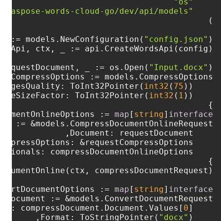
"os"
"github.com/aspose-words-cloud/aspose-words-cloud-go/dev/api/models"
 _ := models.NewConfiguration(
"config.json"
requestDocument, _ := os.Open(
"Input.docx"
int32
(
75
    ImagesQuality: ToInt32Pointer(
int32
(
1
    ImagesReduceSizeFactor: ToInt32Pointer(
ocumentOnlineOptions := 
map
[
string
]
interface
nvertDocumentOptions := 
map
[
string
]
interface
0
    Document: compressDocument.Document.Values[
"docx"
    Format: ToStringPointer(