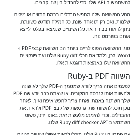
להשתמש ב-API שלנו כדי להבדיל בין שני קבצים.
מנוע ההשוואה שלנו מחפש הבדלים ברמת התווים או מילים
שלמות. ואם רק תו אחד שונה, כל המילה תודגש כשונתה.
ניתן לראות בבירור את כל השינויים שנמצאו בפלט ולייצא
אותם בפורמט נוח.
סוגי ההשוואה הפופולריים ביותר הם השוואת קבצי PDF ו-
Word. לכן, נלמד את הכלי Ruby diff שלנו ואת פונקציית
ההשוואה שלו באמצעות דוגמאות אלו.
השווה PDF ב-Ruby
לפעמים אתה צריך לוודא שמסמך ה-PDF שלך לא שונה
ולהשוות אותו לגרסה המקורית. או שאתה כבר יודע שה-PDF
שלך השתנה באמת, ואתה צריך לחפש איפה ואיך. לאחר
מכן תוכל להשוות שתי גרסאות של קבצי PDF ולראות את
ההבדלים. וכדי להימנע מלעשות זאת באופן ידני, פשוט
השתמש ב-Ruby diff checker API שלנו.
עם פתרון ה-Ruby שלנו, תוכלו לראות אפילו שינויים קטנים