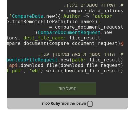
#  השווה מסמכים בענן.
CompareData
.new({
:Author
 => 
'author'
:FileReference
CompareDocumentRequest
options, 
dest_file_name:
 file_result)

@words_api
#  הורד מסמך תוצאה מאחסון ענן.
= 
DownloadFileRequest
.new(
path:
rds_api
sult.pdf'
, 
'wb'
).write(download_file_result)

הפעל קוד
העתק את הקוד Ruby ללוח