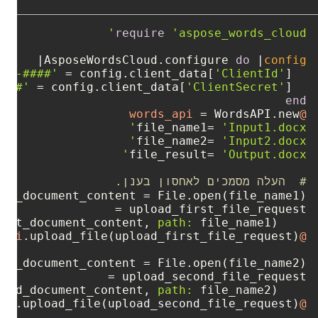
require
'aspose_words_cloud'
AsposeWordsCloud.configure 
do
 |
config
###-####'
'ClientId'
] = 
  config.client_data[
####'
'ClientSecret'
] = 
  config.client_data[
end
@words_api
file_name1= 
'Input1.docx'
file_name2= 
'Input2.docx'
file_result= 
'Output.docx'
#  העלה מסמכים לאחסון בענן.
irst_document_content, 
path:
 file_name1)

@words_api
cond_document_content, 
path:
 file_name2)

@words_api