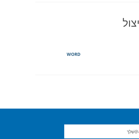
צול
WORD