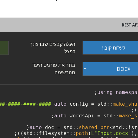
העלה קבצים שברצונך
לעלות קובץ
לפצל
בחר את פורמט היעד
מהרשימה
using
namespa
auto
 config = std::
make_sha
);

auto
 wordsApi = std::
make_s
auto
 doc = std::
shared_ptr
<std::ist
path
(
L"Input.docx"
),