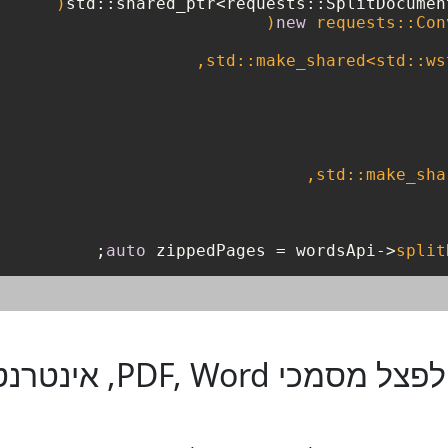
std::shared_ptr<requests::SplitDocumen
new
auto
 zippedPages = wordsApi->
split
כיצד להשתמש ב C++ כד