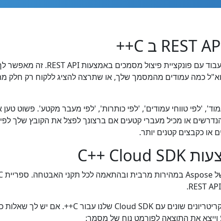
ספריית C++ זו מספקת למפתחי לינוקס 
 לשלוח בדוא"ל כמה עמודים מהמסמך שלך, או שתרצה להציג ללקוח רק חלק
וד', 'לפי טווחי עמודים', 'לפי כותרות', 'לפי מעבר מקטע'. פשוט 
 או כקבצים קטנים יותר.
C++ Cl
פיצול מסמכי Word, PDF, HTML, EPUB באמצעות קריטר