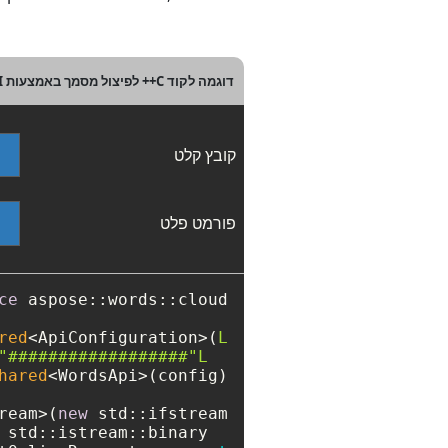
דוגמה לקוד C++ לפיצול מסמך באמצעות REST API
קובץ קלט
פורמט פלט
ce
red
<ApiConfiguration>(
L"####-####-####-####-####"
L"##################"
hared
ream>(
new
 std::istream::binary));

  std::filesystem::