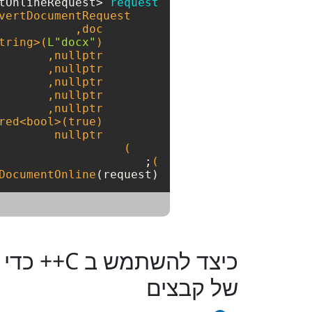
tOnlineRequest> 
request
L"docx"
        std::make_shared<std::wstring>(
nullptr
nullptr
nullptr
nullptr
nullptr
bool
>(
true
        std::make_shared<
nullptr
;

)
DocumentOnline
(request);

של קבצים