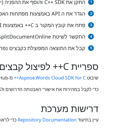
התקן את C++ SDK והוסף את ההפניה (יבא את הספרייה) לפרויקט C++ שלך.
הגדר את ה API באמצעות מפתחות האפליקציה שלך
פתח את קובץ המקור ב C++ באמצעות REST API.
התקשר לשיטת splitDocumentOnline(), העברת שם קובץ הפלט עם הסיומת הנדרשת.
קבל את התוצאה המפוצלת כקבצים נפרד
ספריית C++ לפיצול קבצים
שיבוט
Aspose.Words Cloud SDK for C++
מ-GitHub. תוכל למצוא מידע מפורט על בנייה והגדרת ה SDK בסעיף
כדי לקבל במהירות את אישורי האבטחה הדרושים ולגשת ל REST API שלנו, אנא 
דרישות מערכת
עיין בתיעוד
Repository Documentation
כדי לראו