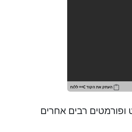
העתק את הקוד C++ ללוח
י לפצל מסמכי PDF, Word, אינטרנט ופורמטים רבים אחרים