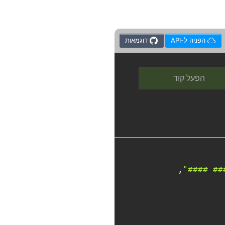
הפניה ל-API
דוגמאות
הפעל קוד