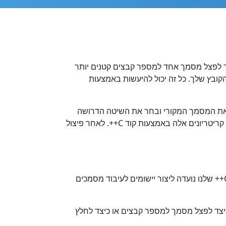
את היכולת לעבוד עם פונקציית פיצול מסמכים באמצעות REST API. זה מאפשר לך לפצל מסמך אחד למספר קבצים קטנים יותר
 מהקובץ שלך. כל זה יכול להיעשות באמצעות
טען את המסמך המקורי ובחר את השיטה הדרושה
לך. ודא שהמסמך שלך משתמש בסגנונות הכותרות הנדרשים או מכיל מעברי קטעים אם ברצונך לפצל את הקובץ שלך לפי קריטריונים אלה באמצעות קוד C++. לאחר פיצול
כל פיצול המסמכים מתבצע בענן בשרתי האינטרנט של Aspose במהירות מרבית ובהתאמה לכל תקני האבטחה. ספריית C++ שלנו נועדה ליצור יישומים לעיבוד מסמכים
יונים שונים עם Cloud SDK שלנו עבור C++. אם יש לך שאלות כיצד לפצל מסמך למספר קבצים או כיצד לחלץ