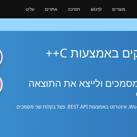
מוצרים
לִרְכּוֹשׁ
תמיכה
אתרים
עלינו
 באמצעות C++
n
ספר מסמכים ולייצא את התוצאה
השתמש בספריית C++ כדי לפצל מסמכי Word, PDF, אינטרנט באמצעות REST API. פצל בקלות שני מסמכים