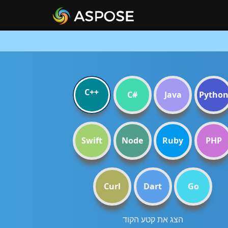
C++
C#
Java
Pytho
Swift
Node
Ruby
PHP
Curl
Dart
Go
הצג את קטע הקוד