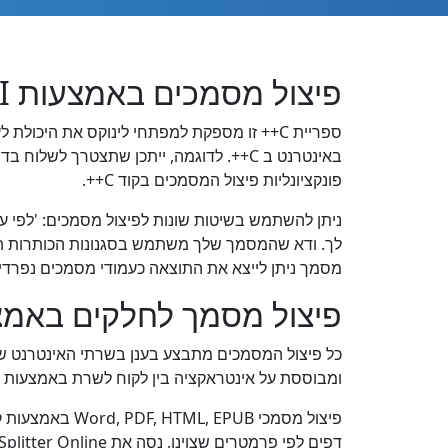
פיצול מסמכים באמצעות REST API ב C++
באינטרנט ב C++. לדוגמה, ייתכן שתצטרך
פונקציונליות פיצול המסמכים בקוד C++.
ניתן להשתמש בשיטות שונות לפיצול מסמכים: 'לפי עמ
מסמך ניתן לייצא את התוצאה כעמודי מסמכים נפרדים
פיצול מסמך לחלקים באמצעות oud SDK
ומבוססת על אינטראקציה בין לקוח לשרת באמצעות REST API.
דפים לפי פרמטרים שצוינו, נסה את Splitter Online וייצא את התוצאה לפורמט נוח של מסמך: