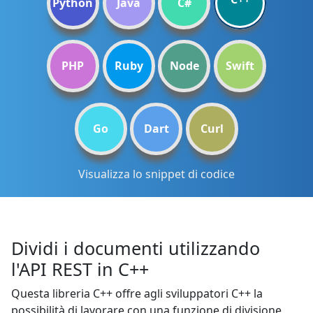
Python
Java
C#
PHP
Ruby
Node
Swift
Go
Dart
Curl
Visualizza lo snippet di codice
Dividi i documenti utilizzando
l'API REST in C++
Questa libreria C++ offre agli sviluppatori C++ la
possibilità di lavorare con una funzione di divisione