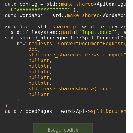
auto
 config = std::
make_shared
<ApiConfigura
L"##################"
auto
 wordsApi = std::
make_shared
<WordsApi>(
auto
 doc = std::
shared_ptr
<std::istream>(
ne
  std::filesystem::
path
(
L"Input.docx"
std::shared_ptr<requests::SplitDocumentOnli
new
 requests::ConvertDocumentRequest(

        doc, 

        std::make_shared<std::wstring>(
L"do
nullptr
,

nullptr
,

nullptr
,

nullptr
,

nullptr
,

        std::make_shared<
bool
>(
true
),

nullptr
    )

)
auto
 zippedPages = wordsApi->
splitDocumentO
Esegui codice