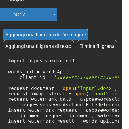
Aggiungi una filigrana dell'immagine
Aggiungi una filigrana di testo
Elimina filigrana
import
 asposewordscloud

words_api = WordsApi(

    client_id = 
'####-####-####-####-####'
request_document = 
open
(
'Input1.docx'
, 
'rb
request_image_stream = 
open
(
'Input2.jpg'
, 
request_watermark_data = asposewordscloud.
    image=asposewordscloud.FileReference.f
insert_watermark_request = asposewordsclou
    document=request_document, watermark_d
insert_watermark_result = words_api.insert