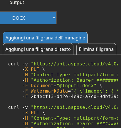
output
Aggiungi una filigrana dell'immagine
Aggiungi una filigrana di testo
Elimina filigrana
curl 
-
v 
"https://api.aspose.cloud/v4.0/wor
-
X
PUT
 \

-
H
"Content-Type: multipart/form-data
-
H
"Authorization: Bearer ###########
-
F
Document
=
"@Input1.docx"
 \

-
F
WatermarkData
=
"{ 
\"
Image
\"
: { 
\"
Re
-
F
 2b4ecf13
-
d42e
-
4e9c
-
a7cd
-
9dbf39d859
curl 
-
v 
"https://api.aspose.cloud/v4.0/wor
-
X
PUT
 \

-
H
"Content-Type: multipart/form-data
-
H
"Authorization: Bearer ###########