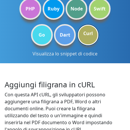
PHP
Ruby
Node
Swift
Curl
Go
Dart
Visualizza lo snippet di codice
Aggiungi filigrana in cURL
Con questa API cURL, gli sviluppatori possono
aggiungere una filigrana a PDF, Word o altri
documenti online. Puoi creare la filigrana
utilizzando del testo o un'immagine e quindi
inserirla nel PDF documento o Word impostando
l'angolo di sovrapposizione in cURL.