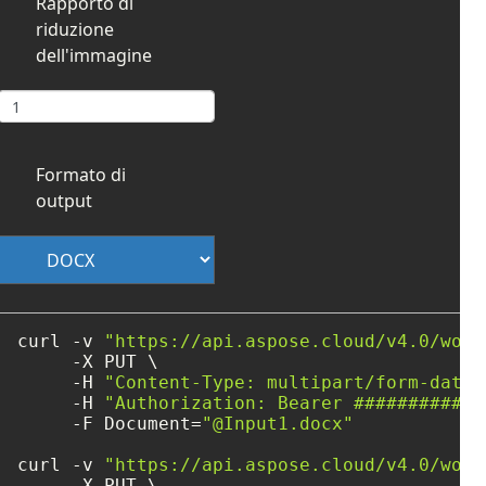
Rapporto di
riduzione
dell'immagine
Formato di
output
curl -v 
"https://api.aspose.cloud/v4.0/word
     -X PUT \

     -H 
"Content-Type: multipart/form-data"
     -H 
"Authorization: Bearer ############
     -F Document=
"@Input1.docx"
curl -v 
"https://api.aspose.cloud/v4.0/word
     -X PUT \
