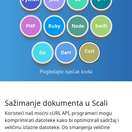
PHP
Ruby
Node
Swift
Curl
Go
Dart
Pogledajte isječak koda
Sažimanje dokumenta u Scali
Koristeći naš moćni cURL API, programeri mogu
komprimirati datoteke kako bi optimizirali sadržaj i
veličinu izlazne datoteke. Do smanjenja veličine