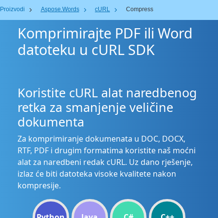
Proizvodi
Aspose.Words
cURL
Compress
Komprimirajte PDF ili Word
datoteku u cURL SDK
Koristite cURL alat naredbenog
retka za smanjenje veličine
dokumenta
Za komprimiranje dokumenata u DOC, DOCX,
RTF, PDF i drugim formatima koristite naš moćni
alat za naredbeni redak cURL. Uz dano rješenje,
izlaz će biti datoteka visoke kvalitete nakon
kompresije.
Python
Java
C#
C++