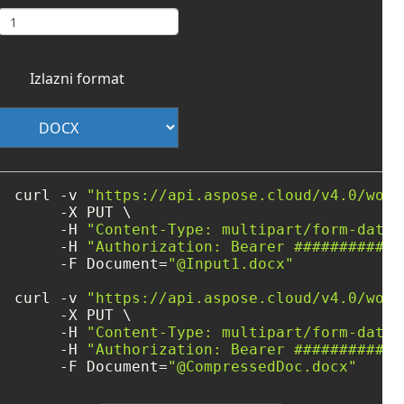
Izlazni format
curl -v 
"https://api.aspose.cloud/v4.0/word
     -X PUT \

     -H 
"Content-Type: multipart/form-data"
     -H 
"Authorization: Bearer ############
     -F Document=
"@Input1.docx"
curl -v 
"https://api.aspose.cloud/v4.0/word
     -X PUT \

     -H 
"Content-Type: multipart/form-data"
     -H 
"Authorization: Bearer ############
     -F Document=
"@CompressedDoc.docx"