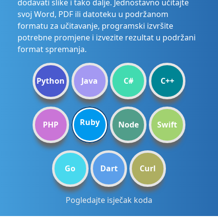
dodavati slike i tako dalje. Jednostavno učitajte
svoj Word, PDF ili datoteku u podržanom
formatu za učitavanje, programski izvršite
potrebne promjene i izvezite rezultat u podržani
format spremanja.
Python
Java
C#
C++
Ruby
PHP
Node
Swift
Go
Dart
Curl
Pogledajte isječak koda