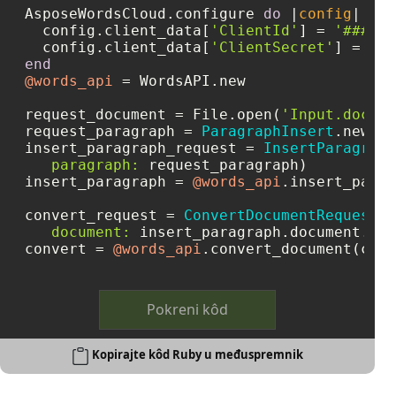
AsposeWordsCloud.configure 
do
 |
config
|

  config.client_data[
'ClientId'
] = 
'####-#
  config.client_data[
'ClientSecret'
] = 
'##
end
@words_api
 = WordsAPI.new

request_document = File.open(
'Input.docx'
)

request_paragraph = 
ParagraphInsert
.new({
:
insert_paragraph_request = 
InsertParagraph
paragraph:
 request_paragraph)

insert_paragraph = 
@words_api
.insert_parag
convert_request = 
ConvertDocumentRequest
.n
document:
 insert_paragraph.document.val
convert = 
@words_api
.convert_document(conv
Pokreni kôd
Kopirajte kôd Ruby u međuspremnik