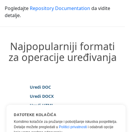
Pogledajte
Repository Documentation
da vidite
detalje.
Najpopularniji formati
za operacije uređivanja
Uredi DOC
Uredi DOCX
Uredi HTML
Uredi MARKDOWN
DATOTEKE KOLAČIĆA
Koristimo kolačiće za pružanje i poboljšanje iskustva posjetitelja.
Uredi PDF
Detalje možete pregledati u
Politici privatnosti
i odabrati opcije