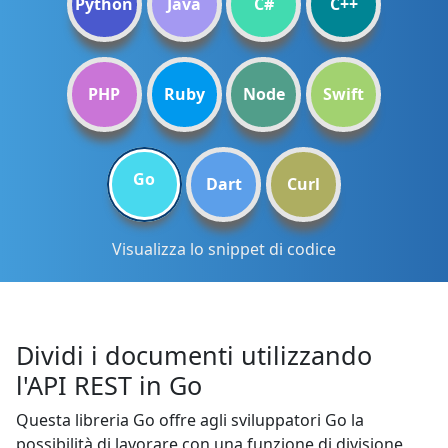
Python
Java
C#
C++
PHP
Ruby
Node
Swift
Go
Dart
Curl
Visualizza lo snippet di codice
Dividi i documenti utilizzando
l'API REST in Go
Questa libreria Go offre agli sviluppatori Go la
possibilità di lavorare con una funzione di divisione