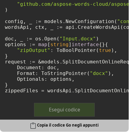
"github.com/aspose-words-cloud/aspose-w
)

config, _ := models.NewConfiguration(
"confi
wordsApi, ctx, _ := api.CreateWordsApi(confi
doc, _ := os.Open(
"Input.docx"
)

options := 
map
[
string
]
interface
{}{

"zipOutput"
: ToBoolPointer(
true
),

}

request := &models.SplitDocumentOnlineReques
    Document: doc,

    Format: ToStringPointer(
"docx"
),

    Optionals: options,

}

zippedFiles = wordsApi.SplitDocumentOnline(
Esegui codice
Copia il codice Go negli appunti