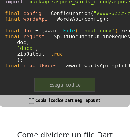
import
'package:aspose_words_cloud/aspose_w
final
config
=
 Configuration(
"####-####-###
final
wordsApi
=
 WordsApi(config);

final
doc
=
 (await 
File
(
'Input.docx'
)
final
request
=
 SplitDocumentOnlineRequest(

    doc, 

'docx'
, 

    zipOutput: 
true
final
zippedPages
=
 await wordsApi.splitDoc
Esegui codice
Copia il codice Dart negli appunti
Come dividere un file Dart