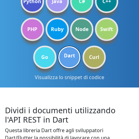
Python
Java
C#
C++
PHP
Ruby
Node
Swift
Dart
Go
Curl
Visualizza lo snippet di codice
Dividi i documenti utilizzando
l'API REST in Dart
Questa libreria Dart offre agli sviluppatori
Dart/Flutter la possibilità di lavorare con una