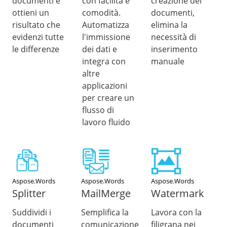
documenti e
con facilità e
creazione dei
ottieni un
comodità.
documenti,
risultato che
Automatizza
elimina la
evidenzi tutte
l'immissione
necessità di
le differenze
dei dati e
inserimento
integra con
manuale
altre
applicazioni
per creare un
flusso di
lavoro fluido
Aspose.Words
Aspose.Words
Aspose.Words
Splitter
MailMerge
Watermark
Suddividi i
Semplifica la
Lavora con la
documenti
comunicazione
filigrana nei