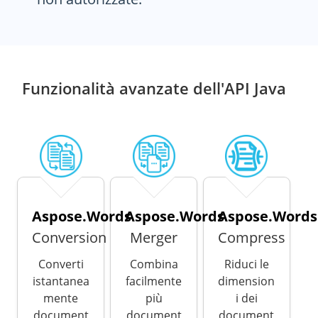
Funzionalità avanzate dell'API Java
Aspose.Words
Aspose.Words
Aspose.Words
Conversion
Merger
Compress
Converti
Combina
Riduci le
istantanea
facilmente
dimension
mente
più
i dei
document
document
document