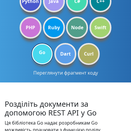
Python
Java
C#
C++
PHP
Ruby
Node
Swift
Go
Dart
Curl
Переглянути фрагмент коду
Розділіть документи за
допомогою REST API у Go
Ця бібліотека Go надає розробникам Go
можливість працювати з функцією поділу