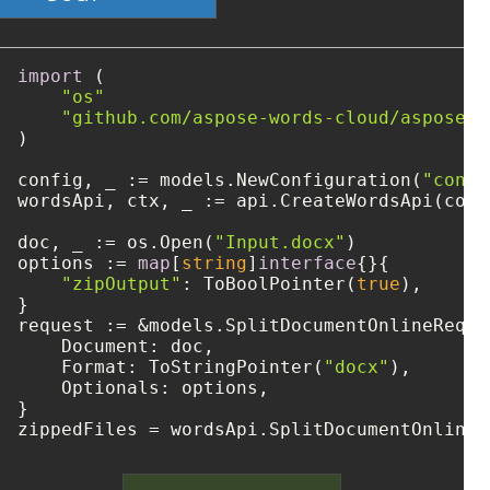
import
 (

"os"
"github.com/aspose-words-cloud/aspose-w
)

config, _ := models.NewConfiguration(
"confi
wordsApi, ctx, _ := api.CreateWordsApi(confi
doc, _ := os.Open(
"Input.docx"
)

options := 
map
[
string
]
interface
{}{

"zipOutput"
: ToBoolPointer(
true
),

}

request := &models.SplitDocumentOnlineReques
    Document: doc,

    Format: ToStringPointer(
"docx"
),

    Optionals: options,

}

zippedFiles = wordsApi.SplitDocumentOnline(