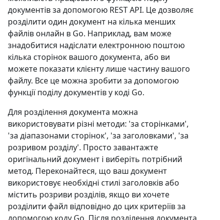
документів за допомогою REST API. Це дозволяє
розділити один документ на кілька менших
файлів онлайн в Go. Наприклад, вам може
знадобитися надіслати електронною поштою
кілька сторінок вашого документа, або ви
можете показати клієнту лише частину вашого
файлу. Все це можна зробити за допомогою
функції поділу документів у коді Go.
Для розділення документа можна
використовувати різні методи: 'за сторінками',
'за діапазонами сторінок', 'за заголовками', 'за
розривом розділу'. Просто завантажте
оригінальний документ і виберіть потрібний
метод. Переконайтеся, що ваш документ
використовує необхідні стилі заголовків або
містить розриви розділів, якщо ви хочете
розділити файл відповідно до цих критеріїв за
допомогою коду Go. Після розділення документа