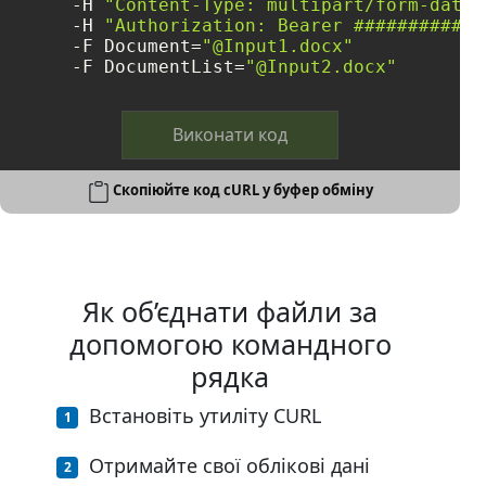
     -H 
"Content-Type: multipart/form-data"
     -H 
"Authorization: Bearer ############
     -F Document=
"@Input1.docx"
     -F DocumentList=
"@Input2.docx"
Виконати код
Скопіюйте код cURL у буфер обміну
Як об’єднати файли за
допомогою командного
рядка
Встановіть утиліту CURL
Отримайте свої облікові дані