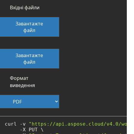
Вхідні файли
Завантажте
файл
Завантажте
файл
Формат
виведення
curl -v 
"https://api.aspose.cloud/v4.0/word
     -X PUT \
