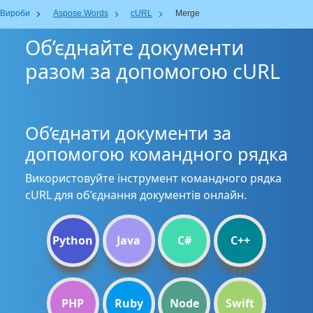
Вироби
Aspose.Words
cURL
Merge
Об’єднайте документи
разом за допомогою cURL
Об’єднати документи за
допомогою командного рядка
Використовуйте інструмент командного рядка
cURL для об’єднання документів онлайн.
Python
Java
C#
C++
PHP
Ruby
Node
Swift