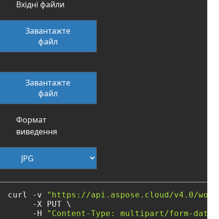
Вхідні файли
Завантажте
файл
Завантажте
файл
Формат
виведення
curl -v 
"https://api.aspose.cloud/v4.0/word
     -X PUT \

     -H 
"Content-Type: multipart/form-data"