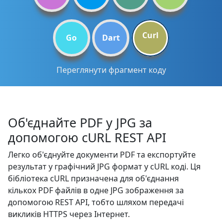
Curl
Go
Dart
Переглянути фрагмент коду
Об'єднайте PDF у JPG за
допомогою cURL REST API
Легко об'єднуйте документи PDF та експортуйте
результат у графічний JPG формат у cURL коді. Ця
бібліотека cURL призначена для об'єднання
кількох PDF файлів в одне JPG зображення за
допомогою REST API, тобто шляхом передачі
викликів HTTPS через Інтернет.