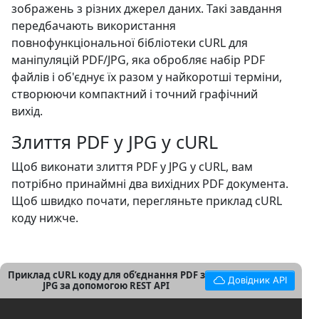
зображень з різних джерел даних. Такі завдання
передбачають використання
повнофункціональної бібліотеки cURL для
маніпуляцій PDF/JPG, яка обробляє набір PDF
файлів і об'єднує їх разом у найкоротші терміни,
створюючи компактний і точний графічний
вихід.
Злиття PDF у JPG у cURL
Щоб виконати злиття PDF у JPG у cURL, вам
потрібно принаймні два вихідних PDF документа.
Щоб швидко почати, перегляньте приклад cURL
коду нижче.
Приклад cURL коду для об’єднання PDF з
Довідник API
JPG за допомогою REST API