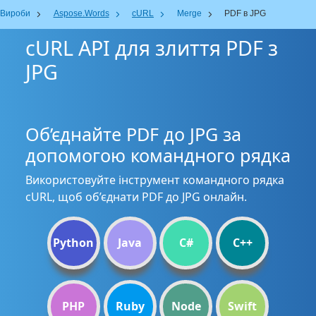
Вироби
Aspose.Words
cURL
Merge
PDF в JPG
cURL API для злиття PDF з
JPG
Об’єднайте PDF до JPG за
допомогою командного рядка
Використовуйте інструмент командного рядка
cURL, щоб об’єднати PDF до JPG онлайн.
Python
Java
C#
C++
PHP
Ruby
Node
Swift