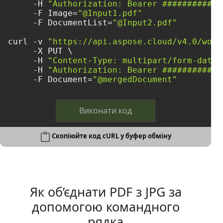
     -H 
"Authorization: Bearer ############
     -F Image=
"@Input1.pdf"
     -F DocumentList=
"@Input2.pdf"
curl -v 
"https://api.aspose.cloud/v4.0/word
     -X PUT \

     -H 
"Content-Type: multipart/form-data"
     -H 
"Authorization: Bearer ############
     -F Document=
"@mergedDocument"
Виконати код
Скопіюйте код cURL у буфер обміну
Як об’єднати PDF з JPG за
допомогою командного
рядка