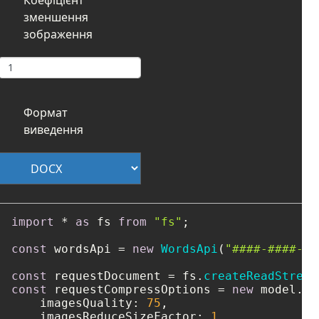
зменшення
зображення
Формат
виведення
import
 * 
as
 fs 
from
"fs"
;

const
 wordsApi = 
new
WordsApi
(
"####-####-##
const
 requestDocument = fs.
createReadStream
const
 requestCompressOptions = 
new
 model.
Co
imagesQuality
: 
75
,

imagesReduceSizeFactor
: 
1