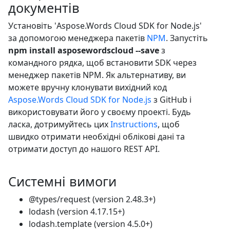
документів
Установіть 'Aspose.Words Cloud SDK for Node.js'
за допомогою менеджера пакетів
NPM
. Запустіть
npm install asposewordscloud --save
з
командного рядка, щоб встановити SDK через
менеджер пакетів NPM. Як альтернативу, ви
можете вручну клонувати вихідний код
Aspose.Words Cloud SDK for Node.js
з GitHub і
використовувати його у своєму проекті. Будь
ласка, дотримуйтесь цих
Instructions
, щоб
швидко отримати необхідні облікові дані та
отримати доступ до нашого REST API.
Системні вимоги
@types/request (version 2.48.3+)
lodash (version 4.17.15+)
lodash.template (version 4.5.0+)