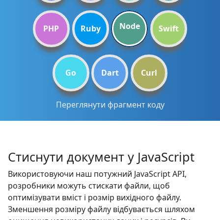
Node
PHP
Ruby
Swift
Go
Dart
Curl
Переглянути фрагмент коду
Стиснути документ у JavaScript
Використовуючи наш потужний JavaScript API,
розробники можуть стискати файли, щоб
оптимізувати вміст і розмір вихідного файлу.
Зменшення розміру файлу відбувається шляхом