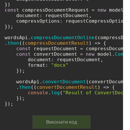
const
 compressDocumentRequest = 
new
 model.
C
document
: requestDocument,

compressOptions
: requestCompressOptions

});

wordsApi.
compressDocumentOnline
(compressDoc
.
then
(
(
compressDocumentResult
) =>
 {

const
 requestDocument = compressDocumen
const
 convertDocument = 
new
 model.
Conve
document
: requestDocument,

format
: 
"docx"
    });

    wordsApi.
convertDocument
(convertDocument
    .
then
(
(
convertDocumentResult
) =>
 {

console
.
log
(
"Result of ConvertDocum
    });

});
Виконати код