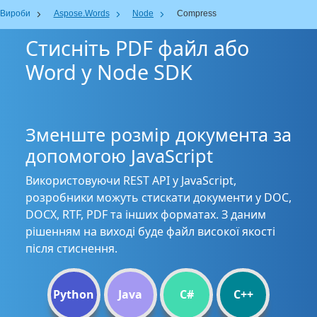
Вироби
Aspose.Words
Node
Compress
Стисніть PDF файл або
Word у Node SDK
Зменште розмір документа за
допомогою JavaScript
Використовуючи REST API у JavaScript,
розробники можуть стискати документи у DOC,
DOCX, RTF, PDF та інших форматах. З даним
рішенням на виході буде файл високої якості
після стиснення.
Python
Java
C#
C++