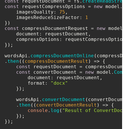
const
 requestDocument = fs.
createReadStream
const
 requestCompressOptions = 
new
 model.
Co
imagesQuality
: 
75
,

imagesReduceSizeFactor
: 
1
const
 compressDocumentRequest = 
new
 model.
C
document
: requestDocument,

compressOptions
: requestCompressOptions

});

wordsApi.
compressDocumentOnline
(compressDoc
.
then
(
(
compressDocumentResult
) =>
 {

const
 requestDocument = compressDocumen
const
 convertDocument = 
new
 model.
Conve
document
: requestDocument,

format
: 
"docx"
    });

    wordsApi.
convertDocument
(convertDocument
    .
then
(
(
convertDocumentResult
) =>
 {

console
.
log
(
"Result of ConvertDocum
    });

});