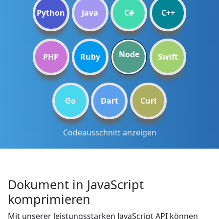
Python
Java
C#
C++
Node
PHP
Ruby
Swift
Go
Dart
Curl
Codeausschnitt anzeigen
Dokument in JavaScript
komprimieren
Mit unserer leistungsstarken JavaScript API können