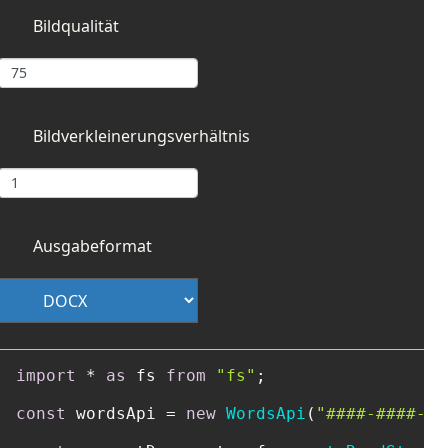
Bildqualität
Bildverkleinerungsverhältnis
Ausgabeformat
import
 * 
as
 fs 
from
"fs"
;

const
 wordsApi = 
new
WordsApi
(
"####-####-##