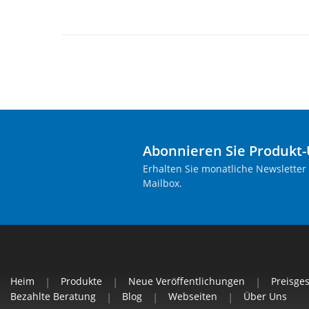
Abonnieren Sie Produkt
Erhalten Sie monatliche Newsletter
Mailbox.
Heim
|
Produkte
|
Neue Veröffentlichungen
|
Preisge
Bezahlte Beratung
|
Blog
|
Webseiten
|
Über Uns