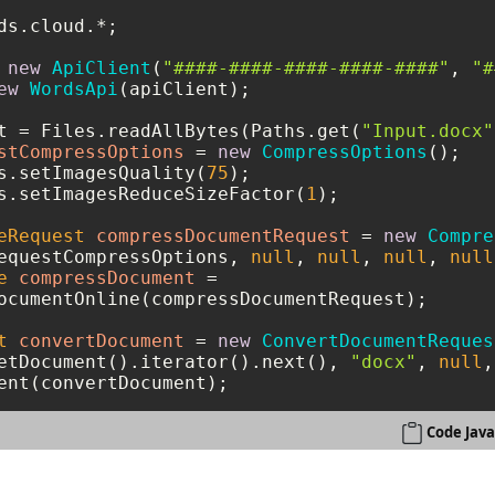
ds.cloud.*;

new
ApiClient
(
"####-####-####-####-####"
, 
"#
ew
WordsApi
(apiClient);

t = Files.readAllBytes(Paths.get(
"Input.docx"
stCompressOptions
=
new
CompressOptions
();

s.setImagesQuality(
75
);

s.setImagesReduceSizeFactor(
1
);

eRequest
compressDocumentRequest
=
new
Compre
equestCompressOptions, 
null
, 
null
, 
null
, 
null
e
compressDocument
=
ocumentOnline(compressDocumentRequest);

t
convertDocument
=
new
ConvertDocumentReques
etDocument().iterator().next(), 
"docx"
, 
null
,
ent(convertDocument);
Code Java