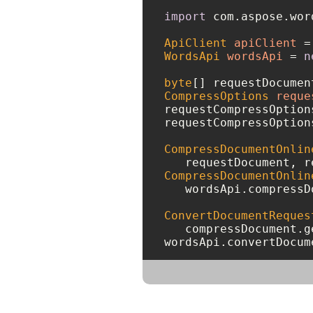
import
 com.aspose.wor
ApiClient
apiClient
=
WordsApi
wordsApi
=
n
byte
[] requestDocumen
CompressOptions
reque
requestCompressOption
requestCompressOption
CompressDocumentOnlin
   requestDocument, r
CompressDocumentOnlin
   wordsApi.compressD
ConvertDocumentReques
   compressDocument.g
wordsApi.convertDocum