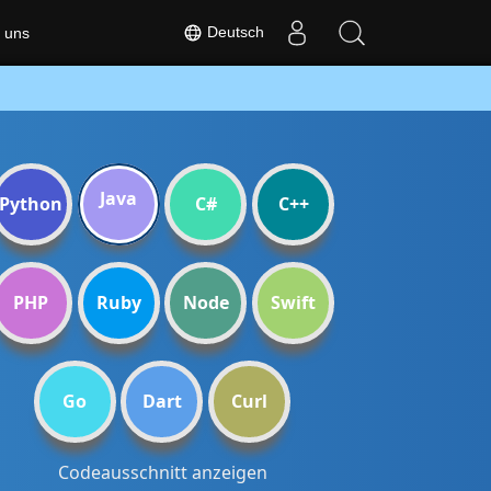
Deutsch
 uns
Java
Python
C#
C++
PHP
Ruby
Node
Swift
Go
Dart
Curl
Codeausschnitt anzeigen