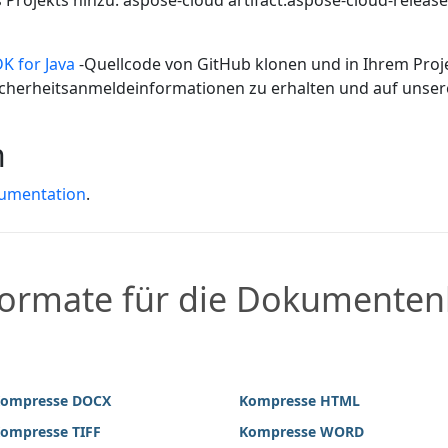
 Projekts hinzu:
aspose-cloud
artifact.aspose-cloud-releas
K for Java
-Quellcode von GitHub klonen und in Ihrem Proje
Sicherheitsanmeldeinformationen zu erhalten und auf unser
n
cumentation
.
Formate für die Dokumente
ompresse DOCX
Kompresse HTML
ompresse TIFF
Kompresse WORD