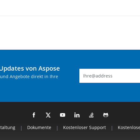
-Updates von Aspose
 und Angebote direkt in Ihre
staltung
|
Dokumente
|
Kostenloser Support
|
Kostenlos