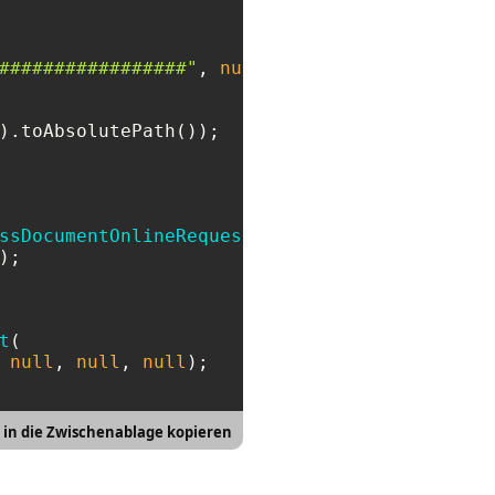
#################"
, 
null
ssDocumentOnlineRequest
(

t
(

 
null
, 
null
, 
null
);

 in die Zwischenablage kopieren