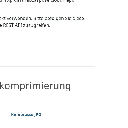
es
http://artifact.aspose.cloud/repo
kt verwenden. Bitte befolgen Sie diese
e REST API zuzugreifen.
nkomprimierung
Kompresse JPG